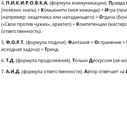
4.
П.И.К.И.Р.О.В.К.А.
(формула коммуникации).
П
равда 
(полезно знать) +
К
омьюнити (моя команда) +
И
гра (пра
(например: защитника или нападающего) +
О
тдача (бон
(«Свои против чужих», архетип) +
К
омпетенции (мастерс
(ответственность).
5.
Ф.О.Р.Т.
(формула подачи).
Ф
антазия +
О
странение +
исходная задача) +
Т
ренд.
6.
Т.Д.
(формула продолжения).
Т
олько
Д
искуссия (не мо
7.
А.И.Д.
(формула ответственности).
А
втор отвечает за