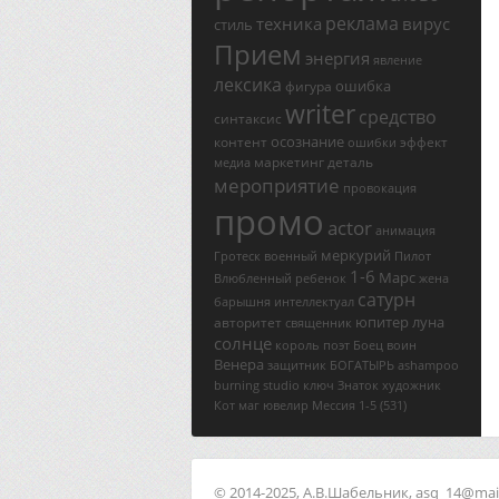
реклама
техника
вирус
стиль
Прием
энергия
явление
лексика
ошибка
фигура
writer
средство
синтаксис
осознание
контент
эффект
ошибки
маркетинг
деталь
медиа
мероприятие
провокация
промо
actor
анимация
меркурий
Гротеск
военный
Пилот
1-6
Марс
Влюбленный
ребенок
жена
сатурн
барышня
интеллектуал
юпитер
луна
авторитет
священник
солнце
король
поэт
Боец
воин
Венера
защитник
БОГАТЫРЬ
ashampoo
burning studio ключ
Знаток
художник
Кот
маг
ювелир
Мессия
1-5
(531)
© 2014-2025, А.В.Шабельник, asq_14@mail