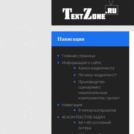
Навигация
Главная страница
Информация о сайте
Канон медиатекста
Почему медиатекст?
Производство
сценариев с
национальным
компонентом: проект
Навигация
9 типов материалов
40 КОНТЕКСТОВ ЗАДАЧ
64 + 40 состояний
Актера