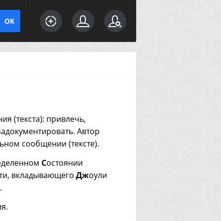
ия (текста): привлечь,
 задокументировать. Автор
ьном сообщении (тексте).
ределенном
С
остоянии
ти, вкладывающего
Дж
оули
.
я.