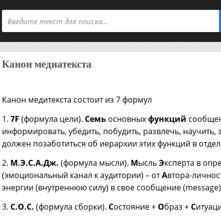
Канон медиатекста
Канон медитекста состоит из 7 формул
1.
7F
(формула цели).
Семь
основных
функций
сообщен
информировать, убедить, побудить, развлечь, научить,
должен позаботиться об иерархии этих функций в отдел
2.
М.Э.С.А.Дж.
(формула мысли).
М
ысль
Э
ксперта в оп
(эмоциональный канал к аудитории) – от
А
втора-личнос
энергии (внутреннюю силу) в свое сообщение (message)
3.
С.О.С.
(формула сборки).
С
остояние +
О
браз +
С
итуаци