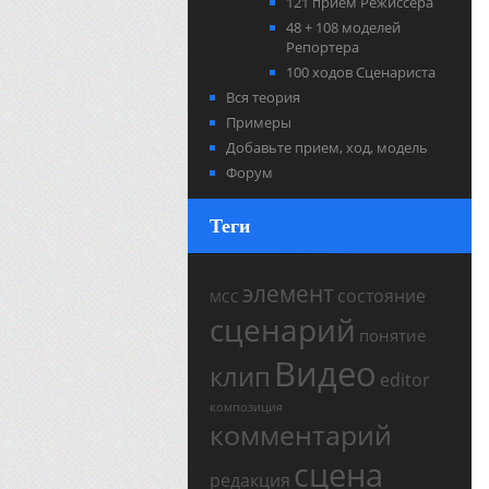
121 прием Режиссера
48 + 108 моделей
Репортера
100 ходов Сценариста
Вся теория
Примеры
Добавьте прием, ход, модель
Форум
Теги
элемент
состояние
МСС
сценарий
понятие
Видео
клип
editor
композиция
комментарий
сцена
редакция