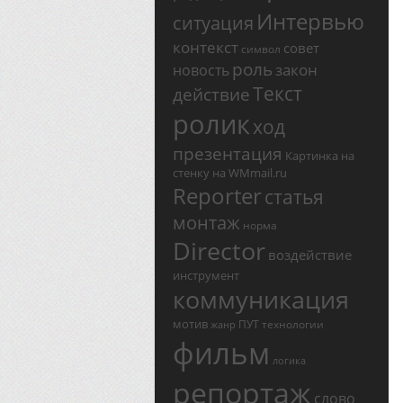
Интервью
ситуация
контекст
совет
символ
роль
закон
новость
Текст
действие
ролик
ход
презентация
Картинка на
стенку на WMmail.ru
Reporter
статья
монтаж
норма
Director
воздействие
инструмент
коммуникация
мотив
ПУТ
технологии
жанр
фильм
логика
репортаж
слово