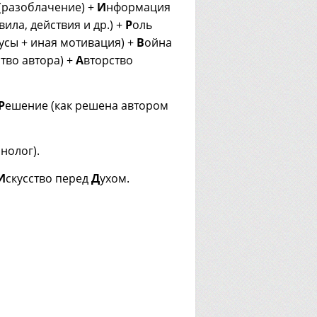
(разоблачение) +
И
нформация
вила, действия и др.) +
Р
оль
усы + иная мотивация) +
В
ойна
тво автора) +
А
вторство
Р
ешение (как решена автором
нолог).
И
скусство перед
Д
ухом.