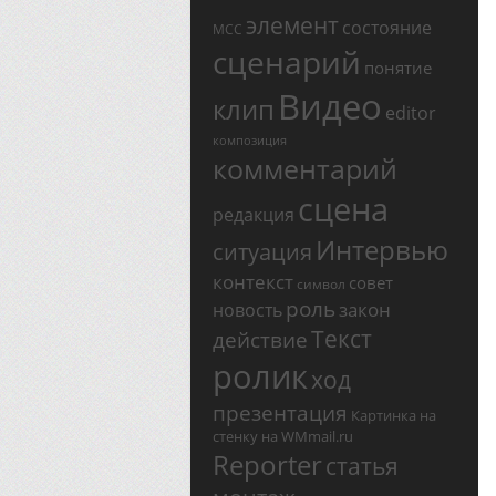
элемент
состояние
МСС
сценарий
понятие
Видео
клип
editor
композиция
комментарий
сцена
редакция
Интервью
ситуация
контекст
совет
символ
роль
закон
новость
Текст
действие
ролик
ход
презентация
Картинка на
стенку на WMmail.ru
Reporter
статья