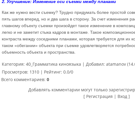
2. Улучшение: Изменение оси съемки между планами
Как же нужно вести съемку? Трудно придумать более простой сове
пять шагов вперед, но и два шага в сторону. За счет изменения 
главному объекту съемки произойдет такое изменение в композиц
легко и не заметит стыка кадров в монтаже. Такое композиционн
контраста между соседними планами, которая требуется для их к
таком «обегании» объекта при съемке удовлетворяется потребно
объемность объекта и пространства.
Категория
:
40_Грамматика киноязыка
|
Добавил
:
atamanov
(14.
Просмотров
:
1310
|
Рейтинг
:
0.0
/
0
Всего комментариев
:
0
Добавлять комментарии могут только зарегистри
[
Регистрация
|
Вход
]