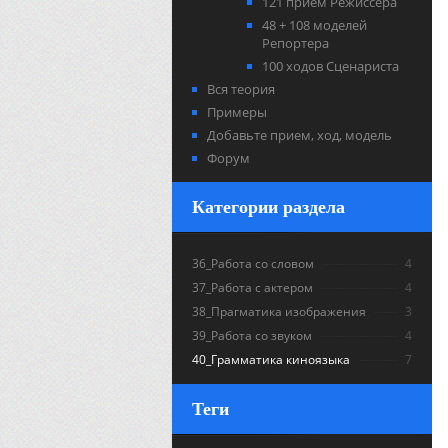
121 прием Режиссера
48 + 108 моделей
Репортера
100 ходов Сценариста
Вся теория
Примеры
Добавьте прием, ход, модель
Форум
Категории раздела
36_Работа со словом
4
37_Работа с актером
4
38_Прагматика изображения
3
39_Работа со звуком
4
40_Грамматика киноязыка
7
Теги