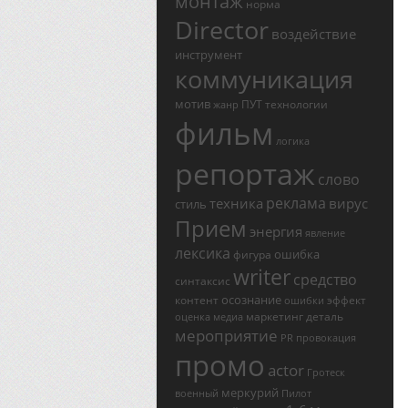
монтаж
норма
Director
воздействие
инструмент
коммуникация
мотив
ПУТ
технологии
жанр
фильм
логика
репортаж
слово
реклама
техника
вирус
стиль
Прием
энергия
явление
лексика
ошибка
фигура
writer
средство
синтаксис
осознание
контент
эффект
ошибки
маркетинг
деталь
оценка
медиа
мероприятие
PR
провокация
промо
actor
Гротеск
меркурий
военный
Пилот