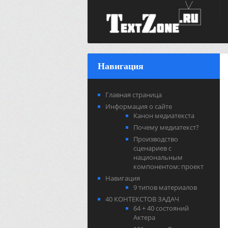
Навигация
Главная страница
Информация о сайте
Канон медиатекста
Почему медиатекст?
Производство
сценариев с
национальным
компонентом: проект
Навигация
9 типов материалов
40 КОНТЕКСТОВ ЗАДАЧ
64 + 40 состояний
Актера