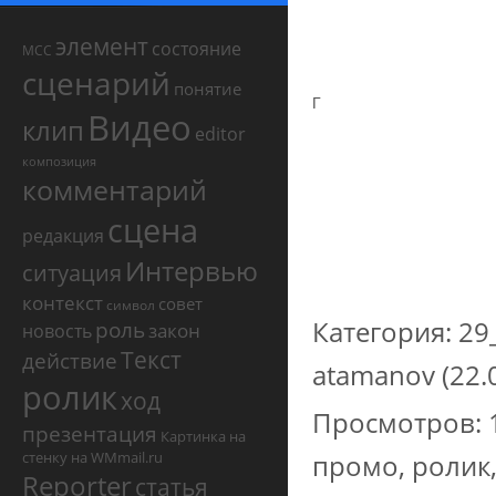
элемент
состояние
МСС
сценарий
понятие
Г
Видео
клип
editor
композиция
комментарий
сцена
редакция
Интервью
ситуация
контекст
совет
символ
Категория
:
29
роль
закон
новость
Текст
действие
atamanov
(22.
ролик
ход
Просмотров
:
презентация
Картинка на
стенку на WMmail.ru
промо
,
ролик
Reporter
статья