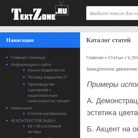
Каталог статей
Навигация
Главная страница
Главная
»
Статьи
»
V_Оп
Информация о сайте
Замедленное движение.
Канон медиатекста
Почему медиатекст?
Примеры испо
Производство
сценариев с
национальным
А. Демонстрац
компонентом: проект
Навигация
эстетика цвета
9 типов материалов
40 КОНТЕКСТОВ ЗАДАЧ
64 + 40 состояний
Б. Акцент на 
Актера