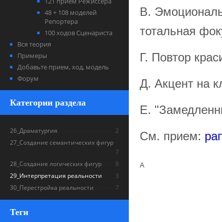
121 прием Режиссера
В. Эмоциональ
48 + 108 моделей
Репортера
тотальная фок
100 ходов Сценариста
Вся теория
Г. Повтор кра
Примеры
Добавьте прием, ход, модель
Форум
Д. Акцент на к
Категории раздела
Е. "Замедленн
26_Драматургия
2
См. прием:
ра
27_Создание семантических фигур
7
28_Создание логических фигур
8
А
29_Интерпретация реальности
3
30_Перестройка реальности
7
Теги