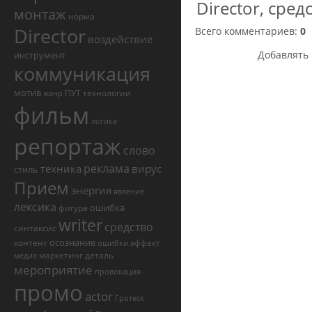
Director
,
сред
монтаж
норма
Director
Всего комментариев
:
0
воздействие
Добавлять 
инструмент
коммуникация
мотив
ПУТ
технологии
жанр
фильм
логика
репортаж
слово
реклама
техника
вирус
стиль
Прием
энергия
явление
лексика
ошибка
фигура
writer
средство
синтаксис
осознание
контент
эффект
ошибки
маркетинг
деталь
медиа
мероприятие
провокация
промо
actor
Гротеск