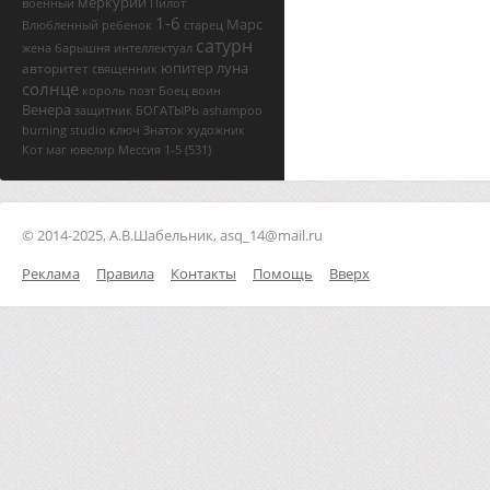
меркурий
военный
Пилот
1-6
Марс
Влюбленный
ребенок
старец
сатурн
жена
барышня
интеллектуал
юпитер
луна
авторитет
священник
солнце
король
поэт
Боец
воин
Венера
защитник
БОГАТЫРЬ
ashampoo
burning studio ключ
Знаток
художник
Кот
маг
ювелир
Мессия
1-5
(531)
© 2014-2025, А.В.Шабельник, asq_14@mail.ru
Реклама
Правила
Контакты
Помощь
Вверх