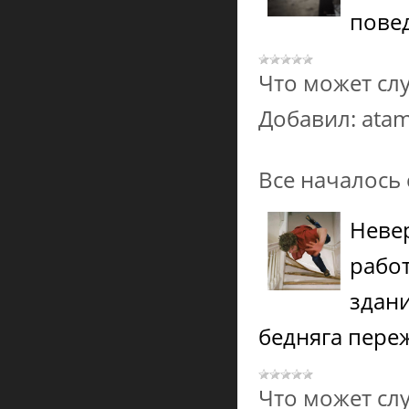
повед
Что может сл
Добавил:
ata
Все началось
Неве
рабо
здани
бедняга переж
Что может сл