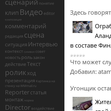
сценарий
понятие
Видео
Здесь говорят
клип
editor
композиция
комментарий
Ограб
сцена
Алан
редакция
Интервью
ситуация
в составе Фи
контекст
совет
символ
роль
закон
новость
Что может сл
Текст
действие
ролик
Добавил:
ata
ход
презентация
Картинка на
стенку на WMmail.ru
Угонщик оста
Reporter
статья
монтаж
Жител
норма
Director
воздействие