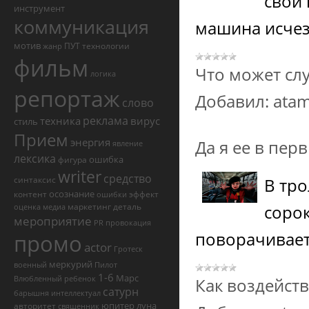
свой 
инструмент
коммуникация
машина исчез
мотив
ПУТ
технологии
жанр
фильм
Что может сл
логика
репортаж
Добавил:
ata
слово
реклама
техника
вирус
стиль
Прием
энергия
Да я ее в пер
явление
лексика
ошибка
фигура
writer
средство
синтаксис
В тро
осознание
контент
эффект
ошибки
маркетинг
деталь
сорок
оценка
медиа
мероприятие
PR
провокация
поворачивает
промо
actor
Гротеск
меркурий
военный
Пилот
1-6
Марс
Влюбленный
ребенок
Как воздейст
сатурн
барышня
интеллектуал
юпитер
луна
авторитет
священник