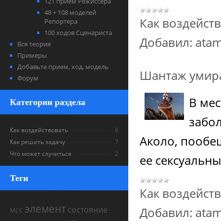
121 прием Режиссера
48 + 108 моделей
Как воздейст
Репортера
100 ходов Сценариста
Добавил:
ata
Вся теория
Примеры
Добавьте прием, ход, модель
Шантаж уми
Форум
В ме
Категории раздела
забо
Как воздействовать
8
Аколо, пообе
Как решить задачу
7
Что может случиться
2
ее сексуальны
Теги
Как воздейст
элемент
состояние
Добавил:
ata
МСС