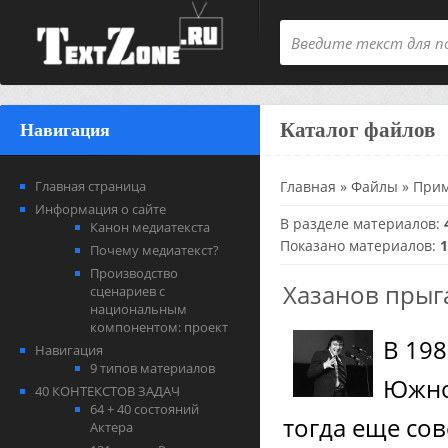
Каталог файлов
Навигация
Главная страница
Главная
»
Файлы
» Прим
Информация о сайте
В разделе материалов
:
Канон медиатекста
Показано материалов
:
1
Почему медиатекст?
Производство
Хазанов прыга
сценариев с
национальным
компонентом: проект
В 198
Навигация
9 типов материалов
Южно
40 КОНТЕКСТОВ ЗАДАЧ
64 + 40 состояний
тогда еще сов
Актера