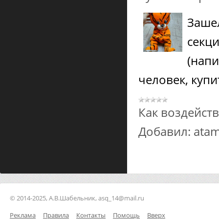
Заше
секц
(напи
человек, купи
Как воздейст
Добавил:
ata
© 2014-2025, А.В.Шабельник, asq_14@mail.ru
Реклама
Правила
Контакты
Помощь
Вверх