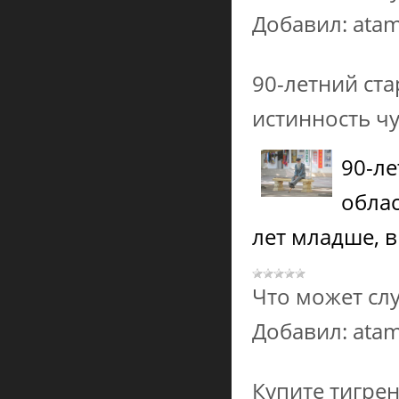
Добавил:
ata
90-летний ст
истинность ч
90-ле
облас
лет младше, 
Что может сл
Добавил:
ata
Купите тигрен