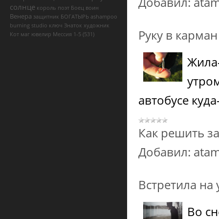
Добавил:
ata
солнце
король
поэт
Боец
воин
Венера
защитник
БОГАТЫРЬ
ashampoo
burning studio ключ
Знаток
художник
Руку в карман
Кот
маг
ювелир
Мессия
1-5
(531)
Жила-
утро
автобусе куда
Как решить з
Добавил:
ata
Встретила на
Во сн