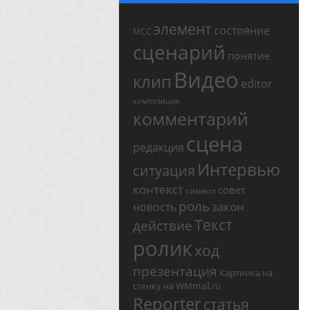
элемент
состояние
МСС
сценарий
понятие
Видео
клип
editor
композиция
комментарий
сцена
редакция
Интервью
ситуация
контекст
совет
символ
роль
закон
новость
Текст
действие
ролик
ход
презентация
Картинка на
стенку на WMmail.ru
Reporter
статья