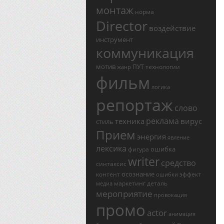
монтаж
норма
Director
воздействие
инструмент
коммуникация
мотив
ПУТ
технологии
жанр
фильм
логика
репортаж
слово
реклама
техника
вирус
стиль
Прием
энергия
явление
лексика
ошибка
фигура
writer
средство
синтаксис
осознание
контент
эффект
ошибки
маркетинг
деталь
медиа
мероприятие
провокация
промо
actor
анимация