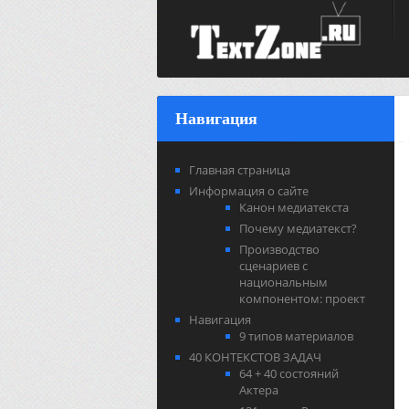
Навигация
Главная страница
Информация о сайте
Канон медиатекста
Почему медиатекст?
Производство
сценариев с
национальным
компонентом: проект
Навигация
9 типов материалов
40 КОНТЕКСТОВ ЗАДАЧ
64 + 40 состояний
Актера