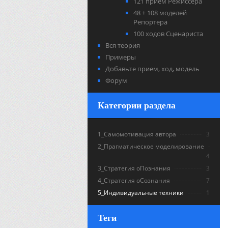
121 прием Режиссера
48 + 108 моделей
Репортера
100 ходов Сценариста
Вся теория
Примеры
Добавьте прием, ход, модель
Форум
Категории раздела
1_Самомотивация автора
3
2_Прагматическое моделирование
4
3_Стратегия оПознания
3
4_Стратегия оСознания
7
5_Индивидуальные техники
1
Теги