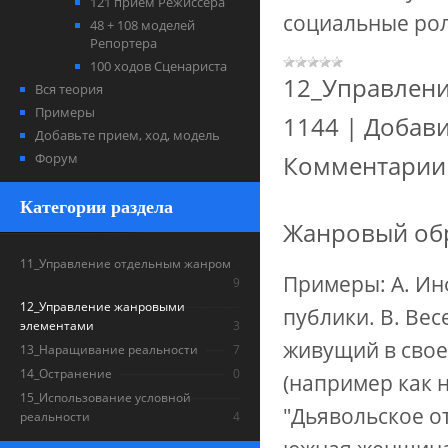
121 прием Режиссера
социальные ро
48 + 108 моделей
Репортера
100 ходов Сценариста
12_Управлен
Вся теория
Примеры
1144
|
Добави
Добавьте прием, ход, модель
Форум
Комментарии 
Категории раздела
Жанровый обр
11_Управление отдельным жанром
Примеры: А. Ин
9
12_Управление жанровыми
публики. В. Ве
элементами
3
живущий в свое 
13_Наращивание реальности
7
14_Остранение
0
(например как н
15_Использование условной
"Дьявольское о
реальности
4