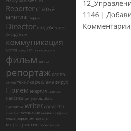
стенку на WMmail.ru
12_Управлен
Reporter
статья
1146
|
Добави
монтаж
норма
Director
Комментарии 
воздействие
инструмент
коммуникация
мотив
ПУТ
технологии
жанр
фильм
логика
репортаж
слово
реклама
техника
вирус
стиль
Прием
энергия
явление
лексика
ошибка
фигура
writer
средство
синтаксис
осознание
контент
эффект
ошибки
маркетинг
деталь
медиа
мероприятие
провокация