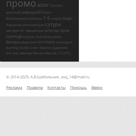
промо
actor
Гротеск
меркурий
военный
Пилот
1-6
Марс
Влюбленный
ребенок
старец
сатурн
барышня
интеллектуал
юпитер
луна
авторитет
священник
солнце
король
поэт
Боец
воин
Венера
защитник
БОГАТЫРЬ
ashampoo
burning studio ключ
Знаток
художник
Кот
маг
ювелир
Монах
Мессия
1-5
(531)
© 2014-2025, А.В.Шабельник, asq_14@mail.ru
Реклама
Правила
Контакты
Помощь
Вверх