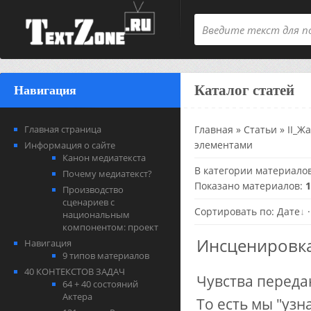
Каталог статей
Навигация
Главная страница
Главная
»
Статьи
»
II_Ж
элементами
Информация о сайте
Канон медиатекста
В категории материало
Почему медиатекст?
Показано материалов
:
1
Производство
сценариев с
Сортировать по
:
Дате
национальным
компонентом: проект
Инсценировка
Навигация
9 типов материалов
40 КОНТЕКСТОВ ЗАДАЧ
Чувства переда
64 + 40 состояний
Актера
То есть мы "узн