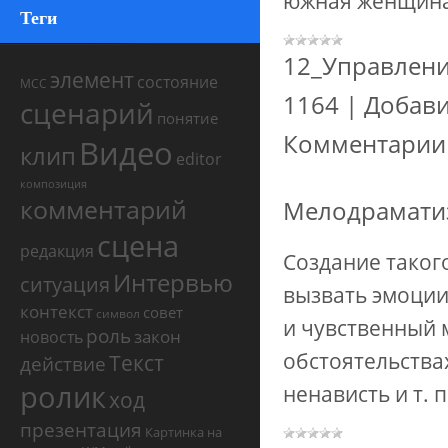
южная женщина.
Теги
12_Управлен
элемент
состояние
МСС
1164
|
Добави
сценарий
понятие
Комментарии 
Видео
клип
editor
композиция
комментарий
Мелодраматиз
сцена
редакция
Создание таког
Интервью
ситуация
вызвать эмоции
контекст
совет
символ
и чувственный 
роль
закон
новость
обстоятельствах
Текст
действие
ролик
ненависть и т. п
ход
презентация
Картинка на