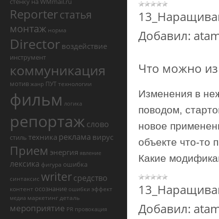
стенку на WMmail.ru
Reporter
статья
13_Наращива
монтаж
норма
Добавил:
ata
Director
воздействие
инструмент
Что можно из
коммуникация
мотив
ПУТ
технологии
жанр
фильм
Изменения в не
логика
поводом, старто
репортаж
слово
новое применен
реклама
техника
вирус
стиль
объекте что-то 
Прием
энергия
явление
Какие модифика
лексика
ошибка
фигура
writer
средство
синтаксис
13_Наращива
осознание
контент
эффект
ошибки
маркетинг
деталь
медиа
Добавил:
ata
мероприятие
PR
провокация