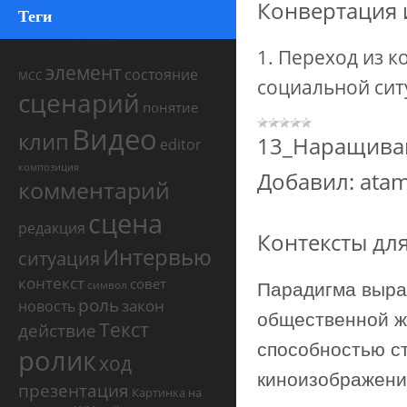
Конвертация и
Теги
1. Переход из к
элемент
состояние
МСС
социальной сит
сценарий
понятие
Видео
клип
13_Наращива
editor
композиция
Добавил:
ata
комментарий
сцена
редакция
Контексты для
Интервью
ситуация
контекст
совет
символ
Парадигма выра
роль
закон
новость
общественной ж
Текст
действие
способностью ст
ролик
ход
киноизображени
презентация
Картинка на