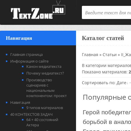
Каталог статей
Навигация
Главная страница
Главная
»
Статьи
»
II_Ж
Информация о сайте
В категории материало
Канон медиатекста
Показано материалов
:
2
Почему медиатекст?
Производство
Сортировать по
:
Дате
сценариев с
национальным
Популярные о
компонентом: проект
Навигация
9 типов материалов
Герой победител
40 КОНТЕКСТОВ ЗАДАЧ
64 + 40 состояний
борьбой в анало
Актера