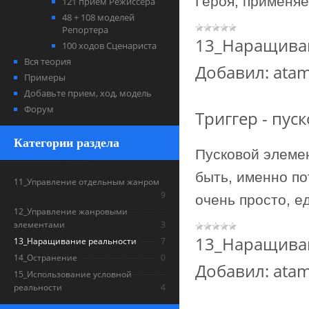
Героя, применяе
121 прием Режиссера
48 + 108 моделей
Репортера
13_Наращива
100 ходов Сценариста
Вся теория
Добавил:
ata
Примеры
Добавьте прием, ход, модель
Форум
Триггер - пус
Категории раздела
Пусковой элемен
быть, именно по
11_Управление отдельным жанром
9
очень просто, е
12_Управление жанровыми
элементами
3
13_Наращива
13_Наращивание реальности
7
14_Остранение
0
Добавил:
ata
15_Использование условной
реальности
4