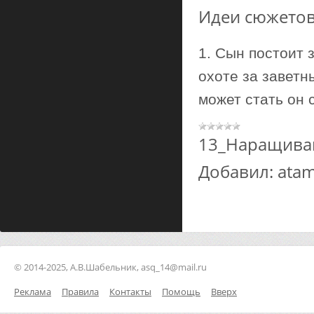
Идеи сюжетов
1. Сын постоит з
охоте за заветн
может стать он 
13_Наращива
Добавил:
ata
© 2014-2025, А.В.Шабельник, asq_14@mail.ru
Реклама
Правила
Контакты
Помощь
Вверх