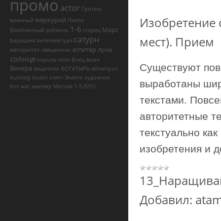
промо
actor
Гротеск
Изобретение 
меркурий
военный
Пилот
1-6
Марс
Влюбленный
ребенок
старец
мест). Прием
сатурн
барышня
интеллектуал
юпитер
луна
авторитет
священник
солнце
король
поэт
Боец
воин
Существуют пов
Венера
защитник
БОГАТЫРЬ
ashampoo
burning studio ключ
Знаток
художник
выработаны шир
Кот
маг
ювелир
Мессия
1-5
(531)
текстами. Повс
авторитетные т
текстуально как
изобретения и д
13_Наращива
Добавил:
ata