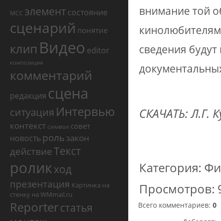
элемент
внимание той о
состояние
МСС
сценарий
кинолюбителями
понятие
Видео
клип
сведения будут
editor
композиция
документальных
комментарий
сцена
редакция
Интервью
СКАЧАТЬ:
Л.Г. 
ситуация
контекст
совет
символ
роль
закон
новость
Текст
действие
ролик
Категория
:
Фи
ход
презентация
Картинка на
Просмотров
:
стенку на WMmail.ru
Reporter
статья
Всего комментариев
:
0