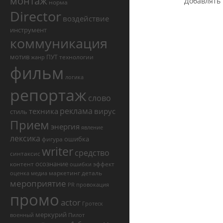
монтаж
Добавлять 
норма
Director
воздействие
инструмент
коммуникация
мотив
ПУТ
технологии
жанр
фильм
логика
репортаж
слово
реклама
техника
вирус
стиль
Прием
энергия
явление
лексика
ошибка
фигура
writer
средство
синтаксис
осознание
контент
эффект
ошибки
маркетинг
деталь
оценка
медиа
мероприятие
PR
провокация
промо
actor
Гротеск
меркурий
военный
Пилот