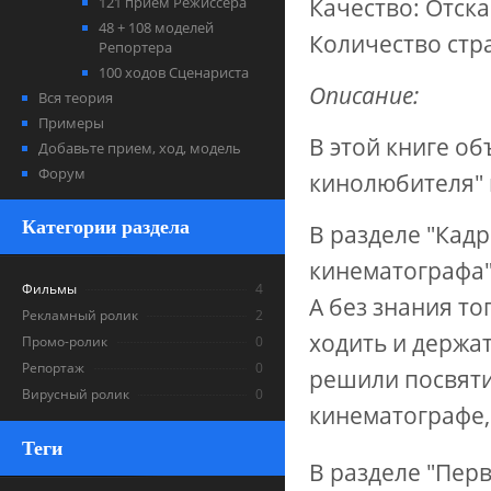
121 прием Режиссера
Качество: Отск
48 + 108 моделей
Количество стр
Репортера
100 ходов Сценариста
Описание:
Вся теория
Примеры
В этой книге о
Добавьте прием, ход, модель
Форум
кинолюбителя" 
Категории раздела
В разделе "Кад
кинематографа"
Фильмы
4
А без знания то
Рекламный ролик
2
ходить и держат
Промо-ролик
0
Репортаж
0
решили посвяти
Вирусный ролик
0
кинематографе,
Теги
В разделе "Пер