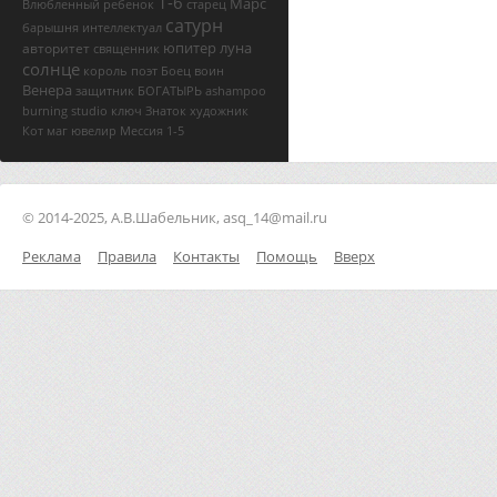
1-6
Марс
Влюбленный
ребенок
старец
сатурн
барышня
интеллектуал
юпитер
луна
авторитет
священник
солнце
король
поэт
Боец
воин
Венера
защитник
БОГАТЫРЬ
ashampoo
burning studio ключ
Знаток
художник
Кот
маг
ювелир
Мессия
1-5
© 2014-2025, А.В.Шабельник, asq_14@mail.ru
Реклама
Правила
Контакты
Помощь
Вверх