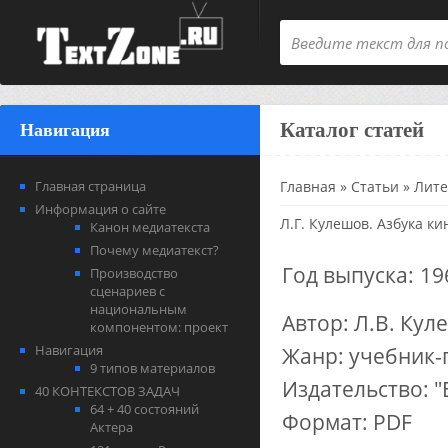
Каталог статей
Навигация
Главная страница
Главная
»
Статьи
»
Лите
Информация о сайте
Л.Г. Кулешов. Азбука ки
Канон медиатекста
Почему медиатекст?
Год выпуска:
19
Производство
сценариев с
национальным
Автор: Л.В. Кул
компонентом: проект
Навигация
Жанр: учебник-
9 типов материалов
Издательство: 
40 КОНТЕКСТОВ ЗАДАЧ
64 + 40 состояний
Формат: PDF
Актера