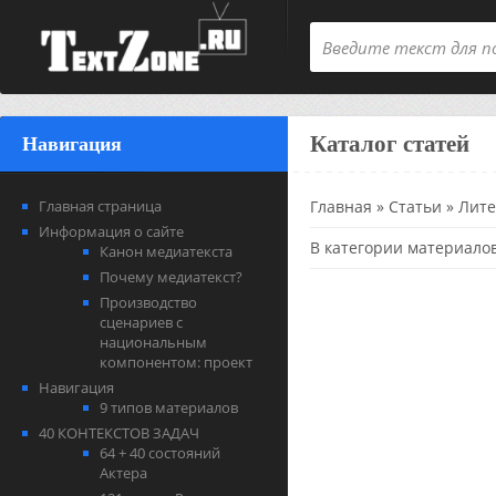
Каталог статей
Навигация
Главная страница
Главная
»
Статьи
»
Лите
Информация о сайте
В категории материало
Канон медиатекста
Почему медиатекст?
Производство
сценариев с
национальным
компонентом: проект
Навигация
9 типов материалов
40 КОНТЕКСТОВ ЗАДАЧ
64 + 40 состояний
Актера