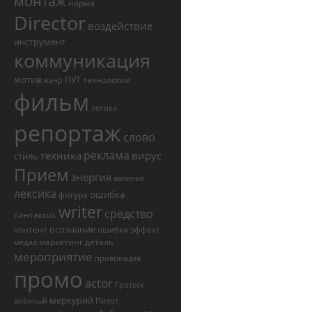
монтаж
норма
Director
воздействие
инструмент
коммуникация
мотив
ПУТ
технологии
жанр
фильм
логика
репортаж
слово
реклама
техника
вирус
стиль
Прием
энергия
явление
лексика
ошибка
фигура
writer
средство
синтаксис
осознание
контент
эффект
ошибки
маркетинг
деталь
медиа
мероприятие
провокация
промо
actor
Гротеск
меркурий
военный
Пилот