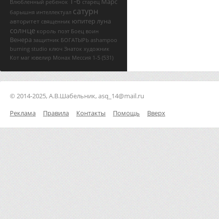
1-6
Марс
Влюбленный
ребенок
старец
сатурн
барышня
интеллектуал
юпитер
луна
авторитет
священник
солнце
король
поэт
Боец
воин
Венера
защитник
БОГАТЫРЬ
ashampoo
burning studio ключ
Знаток
художник
Кот
маг
ювелир
Монах
Мессия
1-5
(531)
© 2014-2025, А.В.Шабельник, asq_14@mail.ru
Реклама
Правила
Контакты
Помощь
Вверх