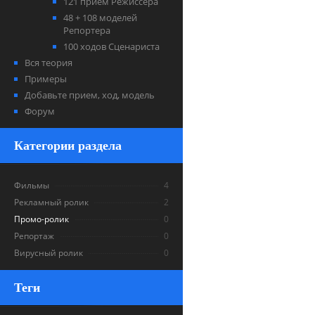
121 прием Режиссера
48 + 108 моделей
Репортера
100 ходов Сценариста
Вся теория
Примеры
Добавьте прием, ход, модель
Форум
Категории раздела
Фильмы
4
Рекламный ролик
2
Промо-ролик
0
Репортаж
0
Вирусный ролик
0
Теги