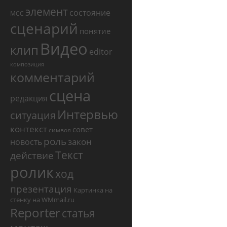
элемент
состояние
МСС
сценарий
понятие
Видео
клип
editor
композиция
комментарий
сцена
редакция
Интервью
ситуация
контекст
совет
символ
роль
закон
новость
Текст
действие
ролик
ход
презентация
Картинка на
стенку на WMmail.ru
Reporter
статья