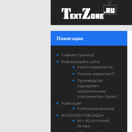
Навигация
Главная страница
Информация о сайте
Канон медиатекста
Почему медиатекст?
Производство
сценариев с
национальным
компонентом: проект
Навигация
9 типов материалов
40 КОНТЕКСТОВ ЗАДАЧ
64 + 40 состояний
Актера