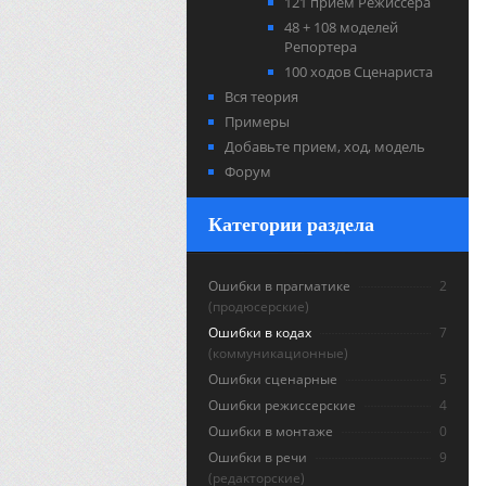
121 прием Режиссера
48 + 108 моделей
Репортера
100 ходов Сценариста
Вся теория
Примеры
Добавьте прием, ход, модель
Форум
Категории раздела
Ошибки в прагматике
2
(продюсерские)
Ошибки в кодах
7
(коммуникационные)
Ошибки сценарные
5
Ошибки режиссерские
4
Ошибки в монтаже
0
Ошибки в речи
9
(редакторские)