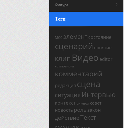
Халтура
2
Теги
элемент
состояние
МСС
сценарий
понятие
Видео
клип
editor
композиция
комментарий
сцена
редакция
Интервью
ситуация
контекст
совет
символ
роль
закон
новость
Текст
действие
ролик
ход