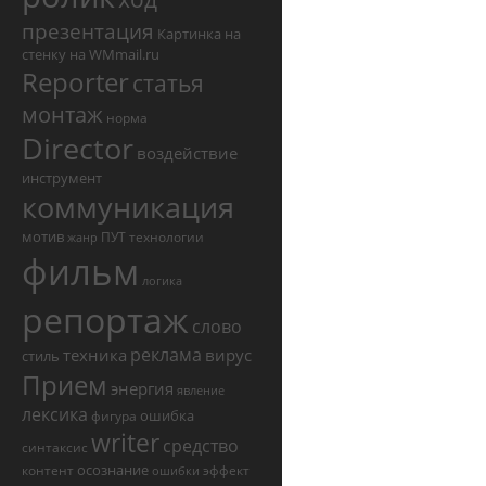
презентация
Картинка на
стенку на WMmail.ru
Reporter
статья
монтаж
норма
Director
воздействие
инструмент
коммуникация
мотив
ПУТ
технологии
жанр
фильм
логика
репортаж
слово
реклама
техника
вирус
стиль
Прием
энергия
явление
лексика
ошибка
фигура
writer
средство
синтаксис
осознание
контент
эффект
ошибки