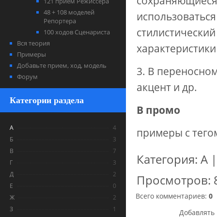
сохраняющиеся 
121 прием Режиссера
48 + 108 моделей
использоваться
Репортера
стилистический
100 ходов Сценариста
Вся теория
характеристики
Примеры
Добавьте прием, ход, модель
3. В переносно
Форум
акцент и др.
Категории раздела
В промо
А
4
примеры с тег
Б
3
В
7
Категория
:
А
Г
3
Д
2
Просмотров
:
Е
0
Всего комментариев
:
0
Ж
2
З
1
Добавлять 