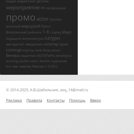
маркетинг
деталь
медиа
мероприятие
PR
провокация
промо
actor
Гротеск
меркурий
военный
Пилот
1-6
Марс
Влюбленный
ребенок
старец
сатурн
барышня
интеллектуал
юпитер
луна
авторитет
священник
солнце
король
поэт
Боец
воин
Венера
защитник
БОГАТЫРЬ
ashampoo
burning studio ключ
Знаток
художник
Кот
маг
ювелир
Мессия
1-5
(531)
© 2014-2025, А.В.Шабельник, asq_14@mail.ru
Реклама
Правила
Контакты
Помощь
Вверх