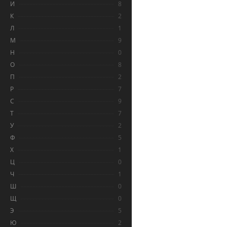
И
8
К
2
Л
1
М
9
Н
0
О
8
П
2
Р
7
С
9
Т
7
У
2
Ф
5
Х
1
Ц
0
Ч
1
Ш
0
Щ
0
Э
5
Ю
2