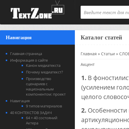
Каталог статей
Навигация
Главная страница
Главная
»
Статьи
»
СЛОВ
Информация о сайте
Акцент
Канон медиатекста
Почему медиатекст?
1.
В фоностилис
Производство
сценариев с
(усилением голо
национальным
компонентом: проект
целого словосо
Навигация
9 типов материалов
2.
Особенности 
40 КОНТЕКСТОВ ЗАДАЧ
64 + 40 состояний
артикуляционно
Актера