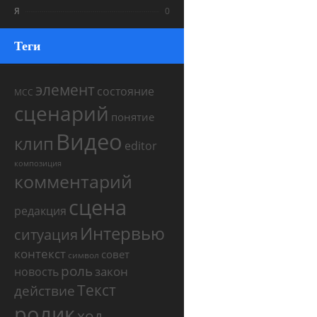
Я
0
Теги
элемент
состояние
МСС
сценарий
понятие
Видео
клип
editor
композиция
комментарий
сцена
редакция
Интервью
ситуация
контекст
совет
символ
роль
закон
новость
Текст
действие
ролик
ход