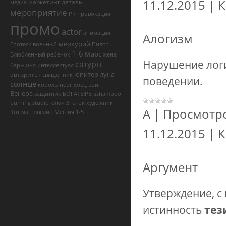
11.12.2015
|
К
маркетинг
деталь
медиа
мероприятие
PR
провокация
промо
actor
анимация
Алогизм
меркурий
Гротеск
военный
Пилот
1-6
Марс
Влюбленный
ребенок
жена
Нарушение логи
сатурн
барышня
интеллектуал
юпитер
луна
авторитет
священник
поведении.
солнце
король
поэт
Боец
воин
Венера
защитник
БОГАТЫРЬ
ashampoo
burning studio ключ
Знаток
художник
А
|
Просмотр
Кот
маг
ювелир
Мессия
1-5
11.12.2015
|
К
Аргумент
Утверждение, с
истинность
тез