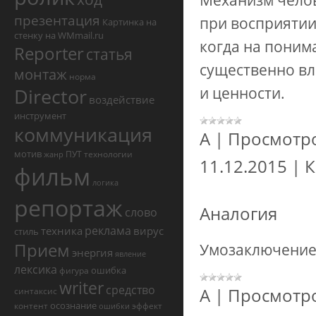
Механизм челов
презентация
при восприятии
Картинка на
стенку на WMmail.ru
когда на поним
Reporter
статья
существенно вл
монтаж
норма
и ценности.
Director
воздействие
инструмент
коммуникация
А
|
Просмотр
мотив
ПУТ
технологии
жанр
11.12.2015
|
К
фильм
логика
репортаж
Аналогия
слово
реклама
техника
вирус
стиль
Прием
Умозаключение,
энергия
явление
лексика
ошибка
фигура
writer
средство
А
|
Просмотр
синтаксис
осознание
контент
эффект
ошибки