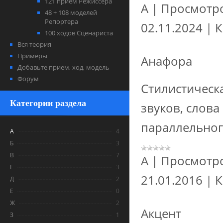
121 прием Режиссера
А
|
Просмотр
48 + 108 моделей
Репортера
02.11.2024
|
К
100 ходов Сценариста
Вся теория
Примеры
Анафора
Добавьте прием, ход, модель
Форум
Стилистическ
Категории раздела
звуков, слова
параллельног
А
4
Б
3
В
7
А
|
Просмотр
Г
3
21.01.2016
|
К
Д
2
Е
0
Ж
2
Акцент
З
1