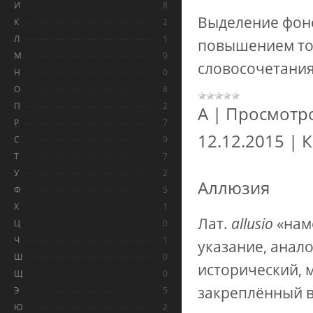
И
8
Выделение фоне
К
2
Л
1
повышением тон
М
9
словосочетания
Н
0
О
8
П
2
А
|
Просмотр
Р
7
12.12.2015
|
К
С
9
Т
7
У
2
Аллюзия
Ф
5
Х
1
Лат.
allusio
«намё
Ц
0
Ч
1
указание,
анал
Ш
0
исторический, 
Щ
0
закреплённый в
Э
5
Ю
2