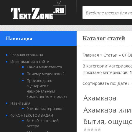
Каталог статей
Навигация
Главная страница
Главная
»
Статьи
»
СЛОВ
Информация о сайте
В категории материало
Канон медиатекста
Показано материалов
:
1
Почему медиатекст?
Производство
Сортировать по
:
Дате
сценариев с
национальным
Ахамкара
компонентом: проект
Навигация
Ахамкара или 
9 типов материалов
40 КОНТЕКСТОВ ЗАДАЧ
бытия, ощуще
64 + 40 состояний
Актера