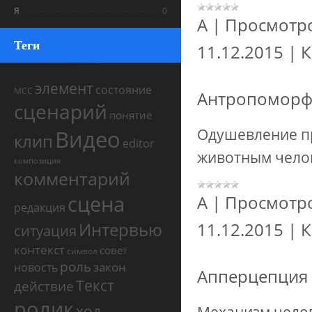
Я
0
А
|
Просмотр
Теги
11.12.2015
|
К
элемент
состояние
МСС
Антропомор
сценарий
понятие
Видео
Одушевление п
клип
editor
животным челов
композиция
комментарий
сцена
А
|
Просмотр
редакция
Интервью
11.12.2015
|
К
ситуация
контекст
совет
символ
роль
закон
новость
Апперцепция
Текст
действие
ролик
ход