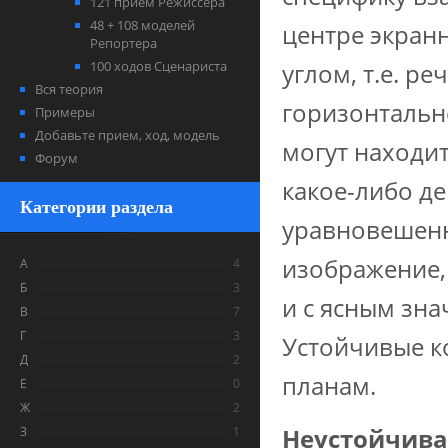
121 прием Режиссера
48 + 108 моделей
центре экран
Репортера
100 ходов Сценариста
углом, т.е. р
Вся теория
горизонтальн
Примеры
Добавьте прием, ход, модель
могут находи
Форум
какое-либо де
Категории раздела
уравновешен
изображение,
А
4
Б
3
и с ясным зн
В
7
Г
3
Устойчивые 
Д
2
планам.
Е
0
Ж
2
Неустойчива
З
1