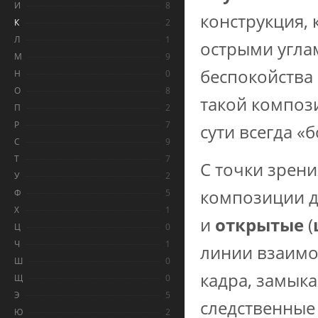
И
8
конструкция, 
К
2
Л
1
острыми углам
М
9
беспокойства
Н
0
О
8
такой компози
П
2
Р
7
сути всегда «
С
9
Т
7
С точки зрен
У
2
композиции д
Ф
5
Х
1
и
открытые
(
Ц
0
Ч
1
линии взаимо
Ш
0
кадра, замык
Щ
0
Э
5
следственные
Ю
2