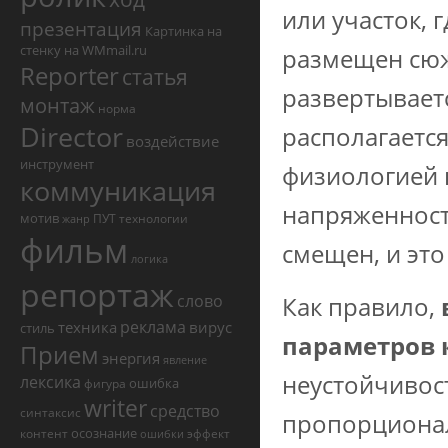
или участок, 
презентация
Картинка на
стенку на WMmail.ru
размещен сюж
Reporter
статья
развертывает
монтаж
норма
Director
располагается
воздействие
инструмент
физиологией 
коммуникация
напряженност
мотив
ПУТ
технологии
жанр
фильм
смещен, и эт
логика
репортаж
слово
Как правило,
реклама
техника
вирус
стиль
параметров
Прием
энергия
явление
неустойчивост
лексика
ошибка
фигура
writer
средство
синтаксис
пропорционал
осознание
контент
эффект
ошибки