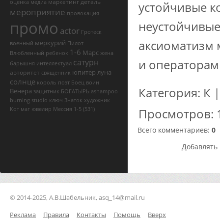
маркетинг
деталь
оценка
медиа
устойчивые к
мероприятие
провокация
промо
неустойчивые
actor
Гротеск
аксиоматизм 
меркурий
военный
Пилот
1-6
Марс
Влюбленный
ребенок
жена
и операторам
сатурн
барышня
интеллектуал
юпитер
луна
авторитет
священник
солнце
король
поэт
Боец
воин
Категория
:
К
Венера
защитник
БОГАТЫРЬ
ashampoo
burning studio ключ
Знаток
художник
Кот
маг
ювелир
Мессия
1-5
(531)
Просмотров
:
Всего комментариев
:
0
Добавлять 
© 2014-2025, А.В.Шабельник, asq_14@mail.ru
Реклама
Правила
Контакты
Помощь
Вверх