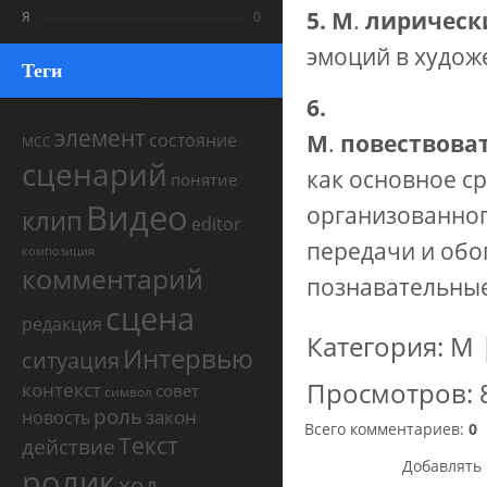
5. М
.
лирическ
Я
0
эмоций в худож
Теги
6.
элемент
состояние
М
.
повествова
МСС
сценарий
как основное с
понятие
Видео
организованног
клип
editor
передачи и обо
композиция
комментарий
познавательные
сцена
редакция
Категория
:
М
Интервью
ситуация
Просмотров
:
контекст
совет
символ
роль
закон
новость
Всего комментариев
:
0
Текст
действие
Добавлять 
ролик
ход