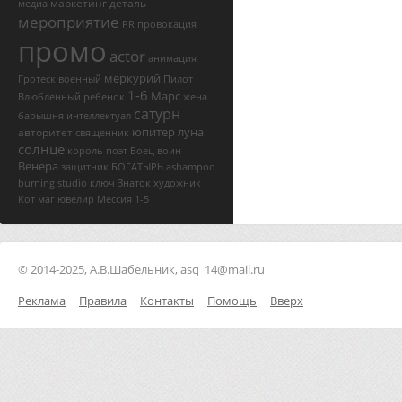
маркетинг
деталь
медиа
мероприятие
PR
провокация
промо
actor
анимация
меркурий
Гротеск
военный
Пилот
1-6
Марс
Влюбленный
ребенок
жена
сатурн
барышня
интеллектуал
юпитер
луна
авторитет
священник
солнце
король
поэт
Боец
воин
Венера
защитник
БОГАТЫРЬ
ashampoo
burning studio ключ
Знаток
художник
Кот
маг
ювелир
Мессия
1-5
© 2014-2025, А.В.Шабельник, asq_14@mail.ru
Реклама
Правила
Контакты
Помощь
Вверх