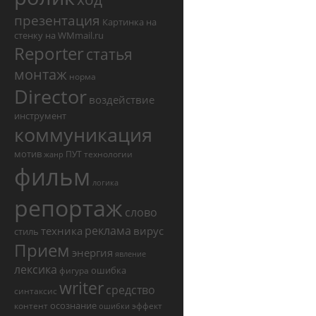
презентация
Картинка на
стенку на WMmail.ru
Reporter
статья
монтаж
норма
Director
воздействие
инструмент
коммуникация
мотив
ПУТ
технологии
жанр
фильм
логика
репортаж
слово
реклама
техника
вирус
стиль
Прием
энергия
явление
лексика
ошибка
фигура
writer
средство
синтаксис
осознание
контент
эффект
ошибки