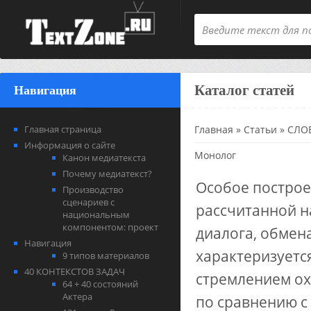
Каталог статей
Навигация
Главная страница
Главная
»
Статьи
»
СЛОВ
Информация о сайте
Монолог
Канон медиатекста
Почему медиатекст?
Особое построе
Производство
сценариев с
рассчитанной н
национальным
компонентом: проект
диалога, обмен
Навигация
характеризуетс
9 типов материалов
40 КОНТЕКСТОВ ЗАДАЧ
стремлением ох
64 + 40 состояний
Актера
по сравнению с