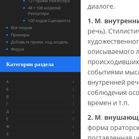
121 прием Режиссера
диалоге.
48 + 108 моделей
Репортера
1. М
.
внутренн
100 ходов Сценариста
Вся теория
речь).
Стилисти
Примеры
художественно
Добавьте прием, ход, модель
Форум
описываемого л
происходивших
Категории раздела
событиями мысл
внутренней реч
А
4
Б
3
соблюдения осо
В
7
времен и т.п.
Г
3
Д
2
2. М
.
внушаю
Е
0
форма ораторско
Ж
2
З
1
поставленная ц