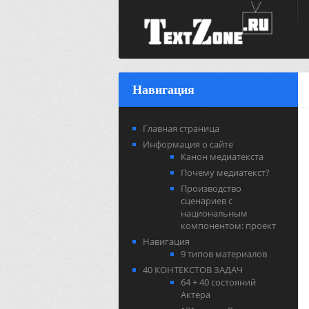
Навигация
Главная страница
Информация о сайте
Канон медиатекста
Почему медиатекст?
Производство
сценариев с
национальным
компонентом: проект
Навигация
9 типов материалов
40 КОНТЕКСТОВ ЗАДАЧ
64 + 40 состояний
Актера