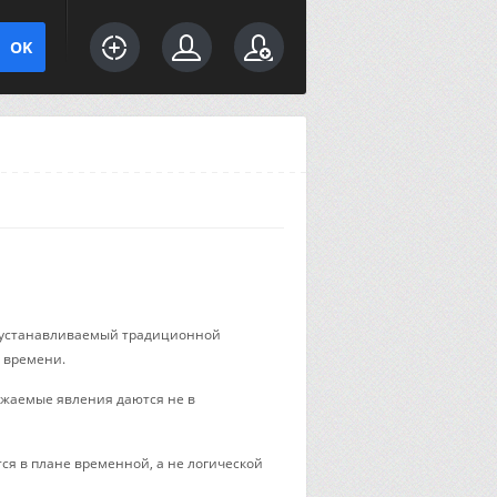
, устанавливаемый традиционной
 времени.
ажаемые явления даются не в
ся в плане временной, а не логической