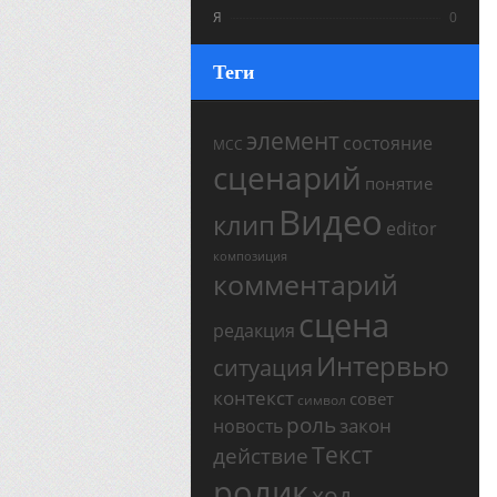
Я
0
Теги
элемент
состояние
МСС
сценарий
понятие
Видео
клип
editor
композиция
комментарий
сцена
редакция
Интервью
ситуация
контекст
совет
символ
роль
закон
новость
Текст
действие
ролик
ход