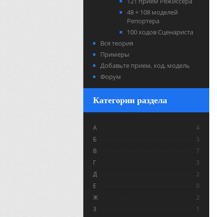
121 прием Режиссера
48 + 108 моделей
Репортера
100 ходов Сценариста
Вся теория
Примеры
Добавьте прием, ход, модель
Форум
Категории раздела
А
4
Б
3
В
7
Г
3
Д
2
Е
0
Ж
2
З
1