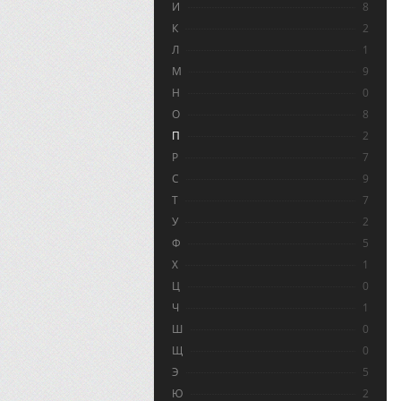
И
8
К
2
Л
1
М
9
Н
0
О
8
П
2
Р
7
С
9
Т
7
У
2
Ф
5
Х
1
Ц
0
Ч
1
Ш
0
Щ
0
Э
5
Ю
2