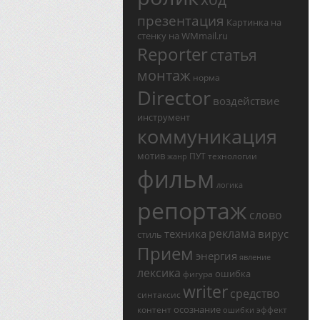
презентация
Картинка на
стенку на WMmail.ru
Reporter
статья
монтаж
норма
Director
воздействие
инструмент
коммуникация
мотив
ПУТ
технологии
жанр
фильм
логика
репортаж
слово
реклама
техника
вирус
стиль
Прием
энергия
явление
лексика
ошибка
фигура
writer
средство
синтаксис
осознание
контент
эффект
ошибки