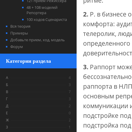
ритме.
121 прием Режиссера
48 + 108 моделей
Репортера
2.
Р. в бизнесе 
100 ходов Сценариста
комфорта: ауди
Вся теория
телеролик, люд
Примеры
Добавьте прием, ход, модель
определенного 
Форум
доверительность
Категории раздела
3.
Раппорт может
бессознательно
А
4
Б
3
раппорта в НЛП
В
7
основным
репр
Г
3
коммуникации 
Д
2
Е
0
подстройке под
Ж
2
подстройка под 
З
1