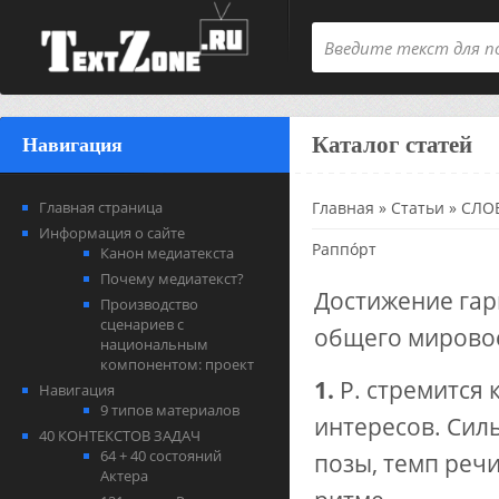
Каталог статей
Навигация
Главная страница
Главная
»
Статьи
»
СЛОВ
Информация о сайте
Раппóрт
Канон медиатекста
Почему медиатекст?
Достижение гар
Производство
сценариев с
общего мирово
национальным
компонентом: проект
1.
Р. стремится 
Навигация
9 типов материалов
интересов. Сил
40 КОНТЕКСТОВ ЗАДАЧ
64 + 40 состояний
позы, темп реч
Актера