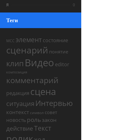
Я
0
Теги
элемент
состояние
МСС
сценарий
понятие
Видео
клип
editor
композиция
комментарий
сцена
редакция
Интервью
ситуация
контекст
совет
символ
роль
закон
новость
Текст
действие
ролик
ход