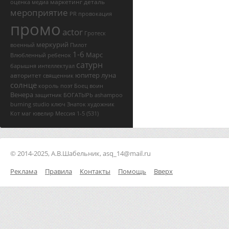
маркетинг
деталь
оценка
медиа
мероприятие
PR
провокация
промо
actor
Гротеск
меркурий
военный
Пилот
1-6
Марс
Влюбленный
ребенок
сатурн
барышня
интеллектуал
юпитер
луна
авторитет
священник
солнце
король
поэт
Боец
воин
Венера
защитник
БОГАТЫРЬ
ashampoo
burning studio ключ
Знаток
художник
Кот
маг
ювелир
Мессия
1-5
(531)
© 2014-2025, А.В.Шабельник, asq_14@mail.ru
Реклама
Правила
Контакты
Помощь
Вверх