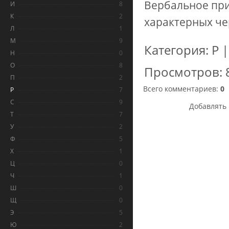
Вербальное при
И
8
К
2
характерных че
Л
1
М
9
Категория
:
Р
Н
0
О
8
Просмотров
:
П
2
Всего комментариев
:
0
Р
7
С
9
Добавлять 
Т
7
У
2
Ф
5
Х
1
Ц
0
Ч
1
Ш
0
Щ
0
Э
5
Ю
2