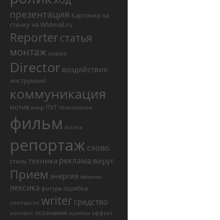
презентация
Картинка на
стенку на WMmail.ru
Reporter
статья
монтаж
норма
Director
воздействие
инструмент
коммуникация
мотив
ПУТ
технологии
жанр
фильм
логика
репортаж
слово
реклама
техника
вирус
стиль
Прием
энергия
явление
лексика
ошибка
фигура
writer
средство
синтаксис
осознание
контент
эффект
ошибки