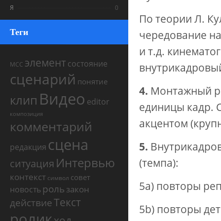
Я
0
По теории Л. К
Теги
чередование на
и т.д. кинемат
элемент
состояние
МСС
внутрикадровы
сценарий
понятие
4.
Монтажный ри
Видео
клип
editor
единицы кадр. 
композиция
акцентом (круп
комментарий
сцена
5.
Внутрикадров
редакция
Интервью
(темпа):
ситуация
контекст
совет
символ
5a) повторы реп
роль
закон
новость
Текст
действие
5b) повторы де
ролик
ход