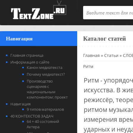
Каталог статей
Навигация
Главная страница
Главная
»
Статьи
»
СЛОВ
Информация о сайте
Ритм
Канон медиатекста
Почему медиатекст?
Ритм - упорядо
Производство
сценариев с
искусства. В жи
национальным
компонентом: проект
режиссёр, теор
Навигация
ритмом музыкал
9 типов материалов
40 КОНТЕКСТОВ ЗАДАЧ
измерения врем
64 + 40 состояний
Актера
ударных и неуд