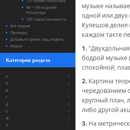
121 прием Режиссера
музыке называе
48 + 108 моделей
Репортера
одной или двух
100 ходов Сценариста
Кулешов делил ц
Вся теория
Примеры
каждом такте п
Добавьте прием, ход, модель
Форум
1.
"Двухдольная 
бодрой музыке 
Категории раздела
спокойной, плав
А
4
2.
Картина теор
Б
3
чередованием с
В
7
Г
3
крупный план, 
Д
2
либо другой ак
Е
0
Ж
2
3.
На метрическ
З
1