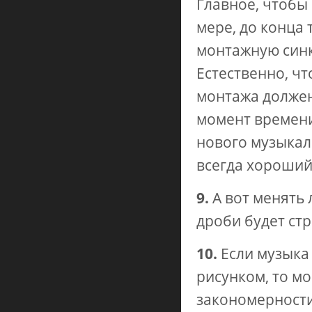
Главное, чтобы
мере, до конца 
монтажную синк
Естественно, ч
монтажа должен
момент времени
нового музыкаль
всегда хороший
9.
А вот менять
дроби будет ст
10.
Если музыка
рисунком, то м
закономерности