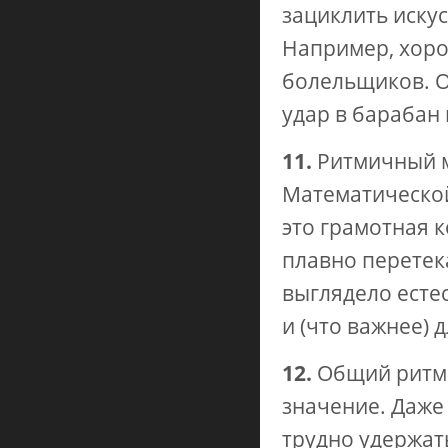
зациклить иску
Например, хоро
болельщиков. О
удар в барабан
11.
Ритмичный м
Математической
это грамотная 
плавно перетека
выглядело естес
и (что важнее) 
12.
Общий ритм 
значение. Даже
трудно удержат