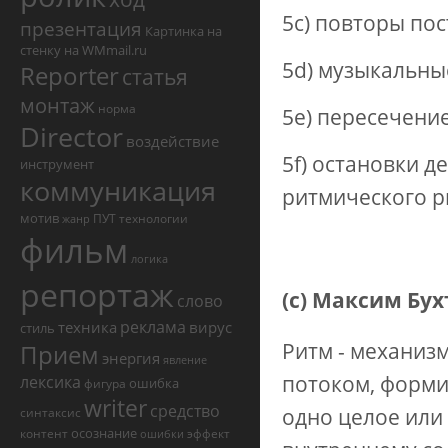
5c) повторы пос
презентация
Картинка на
стенку на WMmail.ru
5d) музыкальны
Reporter
статья
монтаж
норма
5e) пересечение
Director
воздействие
5f) остановки д
инструмент
коммуникация
ритмического р
мотив
ПУТ
технологии
жанр
фильм
логика
репортаж
(с) Максим Бух
слово
реклама
техника
вирус
стиль
Ритм - механиз
Прием
энергия
явление
потоком, форми
лексика
ошибка
фигура
writer
средство
одно целое или
синтаксис
осознание
контент
эффект
ошибки