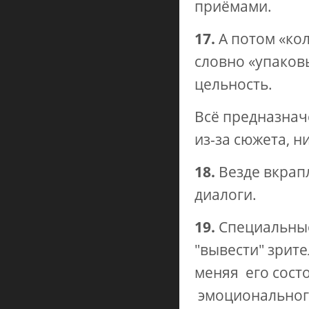
приёмами.
17.
А потом «кол
словно «упаков
цельность.
Всё предназначе
из-за сюжета, н
18.
Везде вкрап
диалоги.
19.
Специальные
"вывести" зрите
меняя его сост
эмоциональног