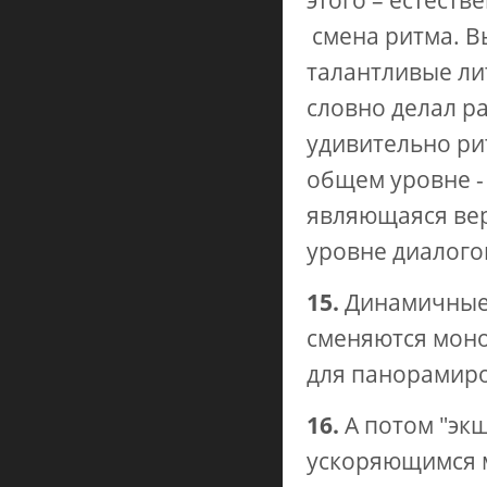
смена ритма. В
талантливые ли
словно делал ра
удивительно ри
общем уровне - 
являющаяся вер
уровне диалого
15.
Динамичные,
сменяются моно
для панорамиро
16.
А потом "экш
ускоряющимся 