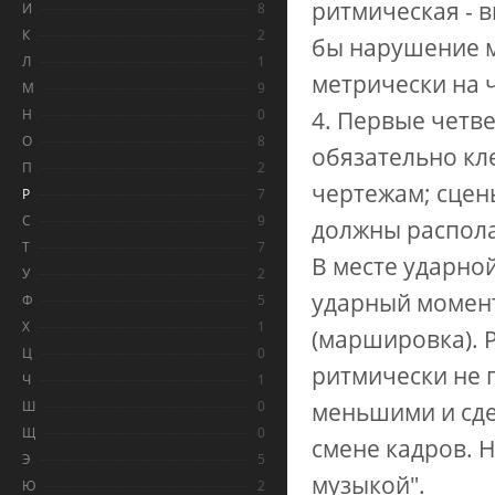
ритмическая - в
И
8
К
2
бы нарушение м
Л
1
метрически на че
М
9
Н
0
4. Первые четв
О
8
обязательно кл
П
2
чертежам; сцены
Р
7
С
9
должны распола
Т
7
В месте ударно
У
2
ударный момент
Ф
5
Х
1
(маршировка). 
Ц
0
ритмически не п
Ч
1
Ш
0
меньшими и сде
Щ
0
смене кадров. 
Э
5
музыкой".
Ю
2