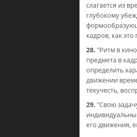
слагается из в
глубокому убеж
формообразующи
кадров, как это
28.
"Ритм в кин
предмета в кад
определить хара
движении време
текучесть, восп
29.
"Свою задачу
индивидуальный
его движения, е