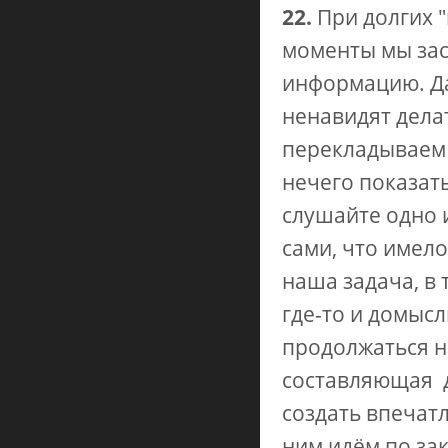
22.
При долгих "
моменты мы зас
информацию. Да
ненавидят делат
перекладываем 
нечего показать
слушайте одно 
сами, что имело
наша задача, в 
где-то и домысл
продолжаться не
составляющая д
создать впечатл
ним идём по за