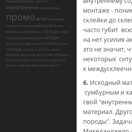
внутреннему со
маркетинг
деталь
медиа
мероприятие
провокация
монтаже - пони
промо
actor
склейки до скл
анимация
меркурий
Гротеск
военный
Пилот
часто губит вс
1-6
Марс
Влюбленный
ребенок
жена
сатурн
на нет усилия а
барышня
интеллектуал
юпитер
луна
авторитет
священник
это не значит, 
солнце
король
поэт
Боец
воин
Венера
защитник
БОГАТЫРЬ
ashampoo
некоторых ситу
burning studio ключ
Знаток
художник
Кот
маг
ювелир
Монах
Мессия
1-5
к междусклеечн
6.
Исходный мат
сумбурным и хао
свой "внутренни
материал. Друго
породы". Задач
Микеланджело -