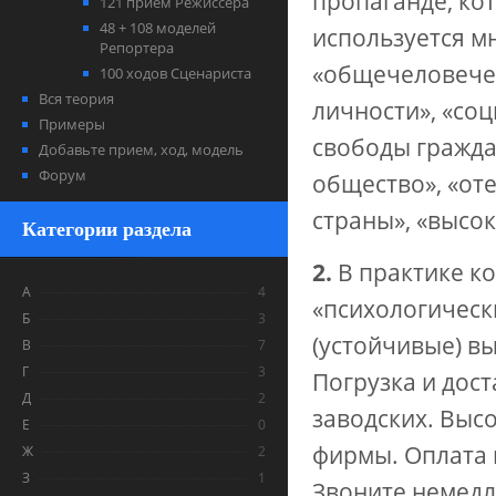
пропаганде, ко
121 прием Режиссера
48 + 108 моделей
используется м
Репортера
«общечеловечес
100 ходов Сценариста
Вся теория
личности», «соц
Примеры
свободы гражда
Добавьте прием, ход, модель
Форум
общество», «от
страны», «высок
Категории раздела
2.
В практике к
А
4
«психологическ
Б
3
(устойчивые) в
В
7
Г
3
Погрузка и дост
Д
2
заводских. Высо
Е
0
фирмы. Оплата 
Ж
2
З
1
Звоните немедле