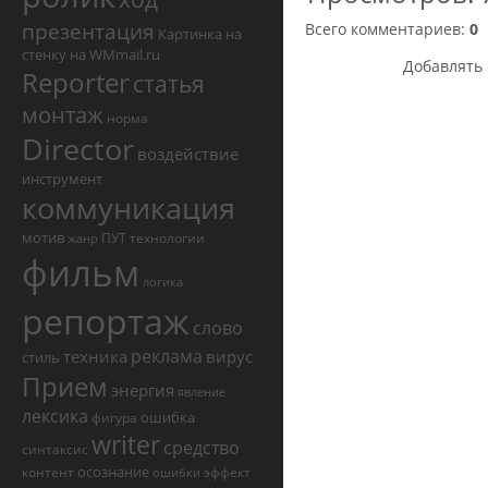
презентация
Всего комментариев
:
0
Картинка на
стенку на WMmail.ru
Добавлять 
Reporter
статья
монтаж
норма
Director
воздействие
инструмент
коммуникация
мотив
ПУТ
технологии
жанр
фильм
логика
репортаж
слово
реклама
техника
вирус
стиль
Прием
энергия
явление
лексика
ошибка
фигура
writer
средство
синтаксис
осознание
контент
эффект
ошибки