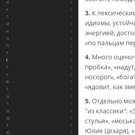
И
8
К
2
3.
К лексически
Л
1
идиомы, устойчи
М
9
Н
0
энергией, дост
О
8
«по пальцам пе
П
2
Р
7
4.
Много оценочн
С
9
пробка», «надут,
Т
7
У
2
носорог», «бога
Ф
5
«ядовит, как зме
Х
1
Ц
0
5.
Отдельно мож
Ч
1
"из классики": 
Ш
0
Щ
0
стулья», «моськ
Э
5
Юлия Цезаря), «
Ю
2