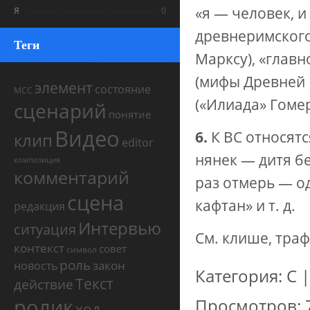
«я — человек, и
Я
0
древнеримского
Теги
Марксу), «главн
(мифы Древней 
элемент
состояние
МСС
(«Илиада» Гоме
сценарий
понятие
Видео
6.
К ВС относятс
клип
editor
нянек — дитя бе
композиция
комментарий
раз отмерь — од
сцена
кафтан» и т. д.
редакция
Интервью
ситуация
См. клише, тра
контекст
совет
символ
роль
закон
новость
Категория
:
С
Текст
действие
ролик
Просмотров
:
ход