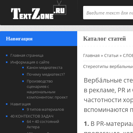
Каталог статей
Навигация
Главная страница
Главная
»
Статьи
»
СЛОВ
Информация о сайте
Стереотипы вербальны
Канон медиатекста
Почему медиатекст?
Вербáльные сте
Производство
сценариев с
в рекламе, PR и
национальным
компонентом: проект
частотности хо
Навигация
вспоминаются 
9 типов материалов
40 КОНТЕКСТОВ ЗАДАЧ
64 + 40 состояний
1.
В PR-материа
Актера