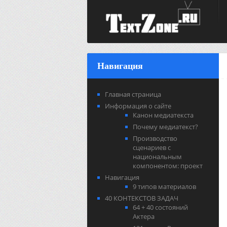
Навигация
Главная страница
Информация о сайте
Канон медиатекста
Почему медиатекст?
Производство
сценариев с
национальным
компонентом: проект
Навигация
9 типов материалов
40 КОНТЕКСТОВ ЗАДАЧ
64 + 40 состояний
Актера