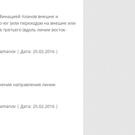
мбинацией планов внешне и
р-юг (или переходом на внешне или
 третьего (вдоль линии восток-
tamanov
|
Дата:
25.02.2016
|
енения направления линии
tamanov
|
Дата:
25.02.2016
|