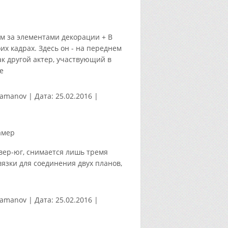
м за элементами декорации + В
х кадрах. Здесь он - на переднем
ак другой актер, участвующий в
е
tamanov
|
Дата:
25.02.2016
|
амер
вер-юг, снимается лишь тремя
вязки для соединения двух планов,
tamanov
|
Дата:
25.02.2016
|