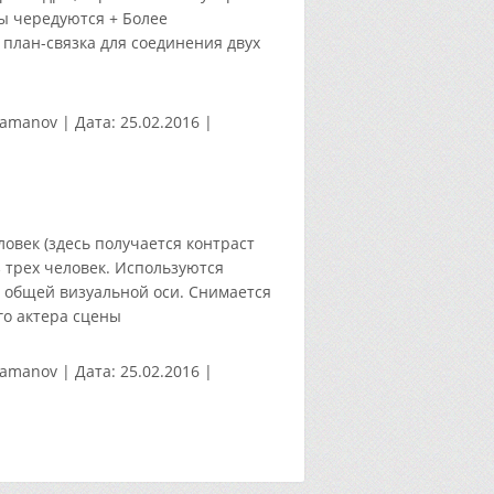
ны чередуются + Более
план-связка для соединения двух
tamanov
|
Дата:
25.02.2016
|
овек (здесь получается контраст
з трех человек. Используются
 общей визуальной оси. Снимается
го актера сцены
tamanov
|
Дата:
25.02.2016
|