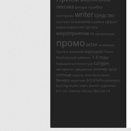
явление
лексика
ошибка
фигура
writer
средство
синтаксис
осознание
контент
эффект
ошибки
маркетинг
деталь
медиа
мероприятие
PR
провокация
промо
actor
анимация
меркурий
Гротеск
военный
Пилот
1-6
Марс
Влюбленный
ребенок
сатурн
барышня
интеллектуал
юпитер
луна
авторитет
священник
солнце
король
поэт
Боец
воин
Венера
защитник
БОГАТЫРЬ
ashampoo
burning studio ключ
Знаток
художник
Кот
маг
ювелир
Монах
Мессия
1-5