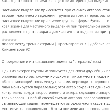
Как акцентировать внимание в центре интереса (как выделить
Частичное выделение применя­ется при съемках актеров, сто
вариант частичного выделения группы из трех актеров, расп
Частичное выделение при съемке группы в форме буквы L + 
края экрана для частичного выделения при треуголь­ном рас
расположен в центре экрана для частичного выделения при т
Диалог между тремя актерами
|
Просмотров:
867
|
Добавил:
a
Комментарии (0)
Определение и использование элемента "стержень" (ось)
Один из актеров группы используется для связи двух общих п
опорный актер расположен но одном и том же месте в кадре на
обеспечивающий связь между планами, переходит с первого 
план монтируется параллельно; этот актер сохраняет одинак
контрпланы вокруг второстепенного актера, служащего связу
трех человек + Особый способ съемки актеров, расположивших
связывающий кадры, перемещается из одной части кадра в д
монтируется параллельно + В этом примере актер, связывающ