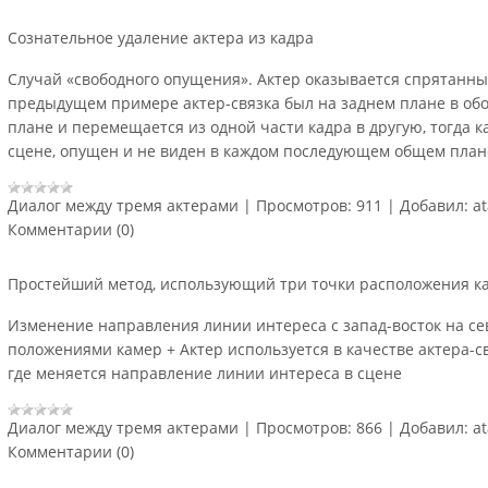
Сознательное удаление актера из кадра
Случай «свободного опущения». Актер оказывается спрятанны
предыдущем примере актер-связка был на заднем плане в обои
плане и перемещается из одной части кадра в другую, тогда к
сцене, опущен и не виден в каждом последующем общем план
Диалог между тремя актерами
|
Просмотров:
911
|
Добавил:
a
Комментарии (0)
Простейший метод, использующий три точки расположения к
Изменение направления линии интереса с запад-восток на се
положениями камер + Актер используется в качестве актера-с
где меняется направление линии интереса в сцене
Диалог между тремя актерами
|
Просмотров:
866
|
Добавил:
a
Комментарии (0)