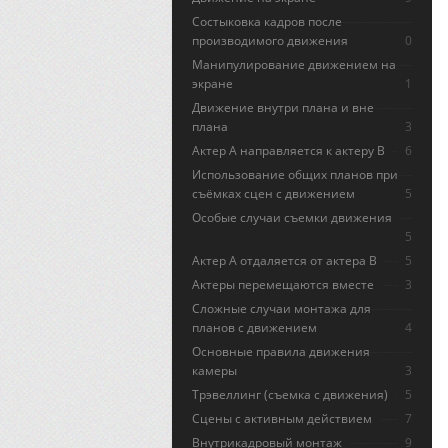
Состыковка кадров после
производимого движения
0
Манипулирование движением на
экране
1
Движение внутри плана и вне
плана
3
Актер А направляется к актеру B
6
Использование общих планов при
съёмках сцен с движением
5
Особые случаи съемки движения
5
Актер А отдаляется от актера В
5
Актеры перемещаются вместе
3
Сложные случаи монтажа для
планов с движением
4
Основные правила движения
камеры
3
Трэвеллинг (съемка с движения)
5
Сцены с активным действием
7
Внутрикадровый монтаж
9