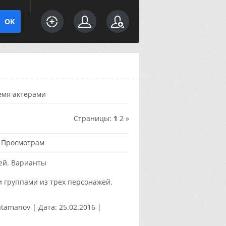
емя актерами
Страницы
:
1
2
»
·
Просмотрам
ей. Варианты
 группами из трех персонажей.
atamanov
|
Дата:
25.02.2016
|