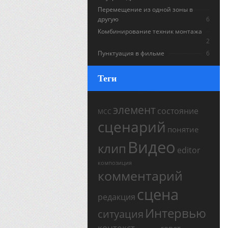
Перемещение из одной зоны в
другую
6
Комбинирование техник монтажа
2
Пунктуация в фильме
6
Теги
элемент
состояние
МСС
сценарий
понятие
Видео
клип
editor
композиция
комментарий
сцена
редакция
Интервью
ситуация
контекст