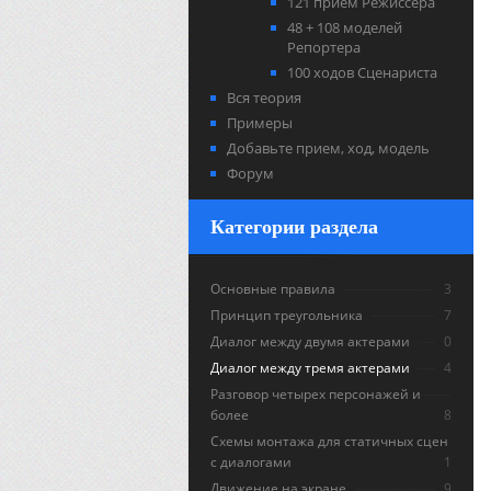
121 прием Режиссера
48 + 108 моделей
Репортера
100 ходов Сценариста
Вся теория
Примеры
Добавьте прием, ход, модель
Форум
Категории раздела
Основные правила
3
Принцип треугольника
7
Диалог между двумя актерами
0
Диалог между тремя актерами
4
Разговор четырех персонажей и
более
8
Схемы монтажа для статичных сцен
с диалогами
1
Движение на экране
9