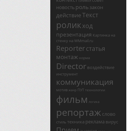
совет
символ
роль
закон
новость
Текст
действие
ролик
ход
презентация
Картинка на
стенку на WMmail.ru
Reporter
статья
монтаж
норма
Director
воздействие
инструмент
коммуникация
мотив
ПУТ
технологии
жанр
фильм
логика
репортаж
слово
реклама
техника
вирус
стиль
Прием
энергия