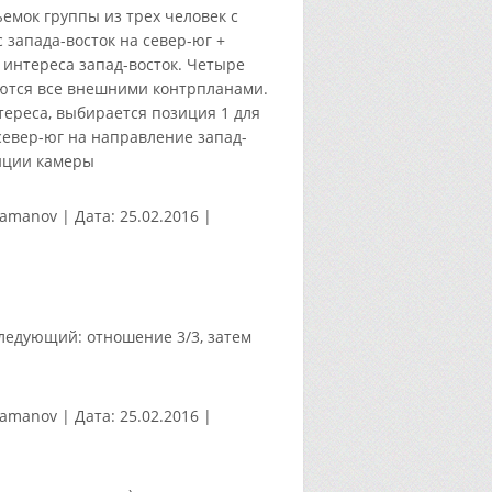
емок группы из трех человек с
 запада-восток на север-юг +
интереса запад-восток. Четыре
ются все внешними контр­планами.
ереса, выбирается позиция 1 для
север-юг на направление запад-
зиции камеры
tamanov
|
Дата:
25.02.2016
|
ледующий: отношение 3/3, затем
tamanov
|
Дата:
25.02.2016
|