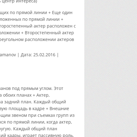
 центр интереса)
ящих по прямой линии + Еще один
оло­женных по прямой линии +
Второстепенный актер расположен с
положении + Второстепенный актер
реуголь­ном расположении актеров
tamanov
|
Дата:
25.02.2016
|
ланов под прямым углом. Этот
 обоих планах + Актер,
на задний план. Каждый общий
овую площадь в кадре + Внешние
ющим звеном при съемках групп из
ся по прямой линии, когда актер,
ругую. Каждый общий план
ий кадры, играет пассивную роль.