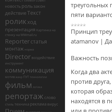
совет
символ
треугольных 
роль
закон
новость
Текст
действие
пяти вариант
ролик
ход
презентация
Принцип треу
Картинка на
стенку на WMmail.ru
Reporter
atamanov
|
Да
статья
монтаж
норма
Director
Важность поз
воздействие
инструмент
коммуникация
Когда два акт
мотив
ПУТ
технологии
жанр
против друга,
фильм
логика
которая образ
репортаж
слово
находятся в п
реклама
техника
вирус
стиль
или в против
Прием
энергия