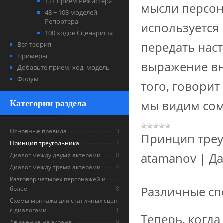
121 прием Режиссера
мысли персон
48 + 108 моделей
Репортера
используется 
100 ходов Сценариста
передать нас
Вся теория
Примеры
выражение вн
Добавьте прием, ход, модель
Форум
того, говорит
мы видим сом
Категории раздела
Основные правила
3
Принцип треу
Принцип треугольника
7
atamanov
|
Да
Диалог между двумя актерами
0
Диалог между тремя актерами
4
Разговор четырех персонажей и
Различные сп
более
8
Схемы монтажа для статичных сцен
с диалогами
1
Теперь, когд
Движение на экране
9