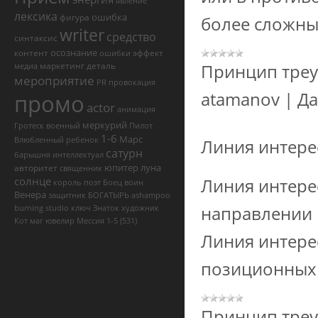
явление
лексика
ошибка
фигура
более сложны
writer
средство
синтаксис
осознание
контент
эффект
ошибки
маркетинг
деталь
Принцип треу
медиа
мероприятие
PR
провокация
atamanov
|
Да
промо
actor
анимация
меркурий
Гротеск
военный
Пилот
1-6
Марс
Влюбленный
ребенок
Линия интере
сатурн
барышня
интеллектуал
юпитер
луна
авторитет
священник
солнце
Линия интере
король
поэт
Боец
воин
Венера
защитник
БОГАТЫРЬ
ashampoo
направлении 
burning studio ключ
Знаток
художник
Кот
маг
ювелир
Мессия
1-5
(531)
Линия интере
позиционных 
Принцип треу