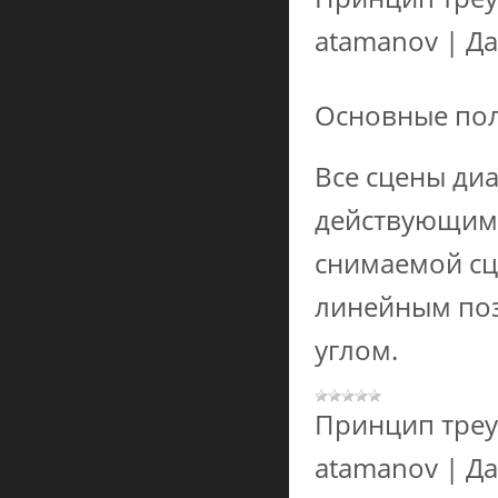
atamanov
|
Да
Основные пол
Все сцены ди
действующими
снимаемой сце
линейным поз
углом.
Принцип треу
atamanov
|
Да