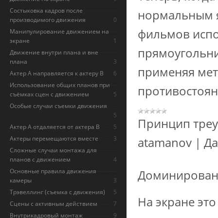
Состыковка кадров после
нормальным я
производимого движения
0
фильмов испо
Манипулирование движением на
экране
1
прямоугольни
Движение внутри плана и вне
плана
3
применяя мет
Актер А направляется к актеру B
6
Использование общих планов при
противостоян
съёмках сцен с движением
5
Особые случаи съемки движения
5
Принцип треу
Актер А отдаляется от актера В
5
Актеры перемещаются вместе
3
atamanov
|
Да
Сложные случаи монтажа для
планов с движением
4
Основные правила движения
Доминировани
камеры
3
Трэвеллинг (съемка с движения)
5
На экране эт
Сцены с активным действием
7
Внутрикадровый монтаж
9