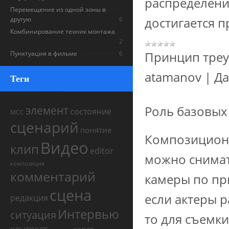
распределени
Перемещение из одной зоны в
достигается п
другую
6
Комбинирование техник монтажа
2
Принцип треу
Пунктуация в фильме
6
atamanov
|
Да
Теги
элемент
Роль базовых
состояние
МСС
сценарий
понятие
Композиционн
Видео
клип
editor
можно снимат
композиция
комментарий
камеры по пр
сцена
если актеры 
редакция
Интервью
ситуация
то для съемки
контекст