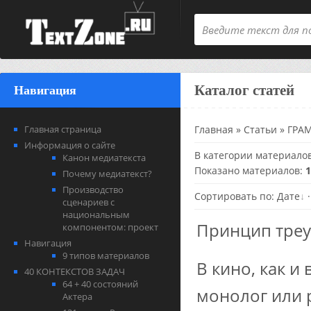
Каталог статей
Навигация
Главная страница
Главная
»
Статьи
»
ГРА
Информация о сайте
В категории материало
Канон медиатекста
Показано материалов
:
1
Почему медиатекст?
Производство
Сортировать по
:
Дате
сценариев с
национальным
Принцип треу
компонентом: проект
Навигация
9 типов материалов
В кино, как и
40 КОНТЕКСТОВ ЗАДАЧ
64 + 40 состояний
монолог или р
Актера