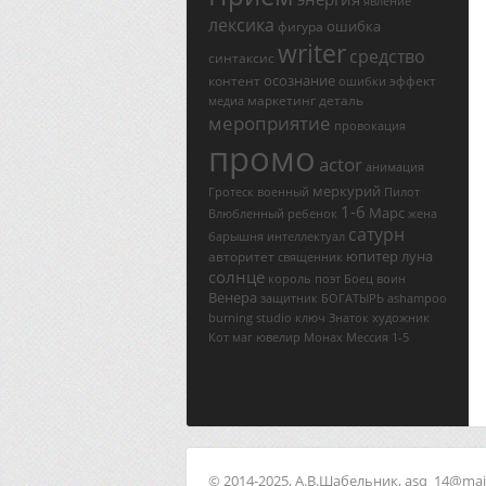
явление
лексика
ошибка
фигура
writer
средство
синтаксис
осознание
контент
эффект
ошибки
маркетинг
деталь
медиа
мероприятие
провокация
промо
actor
анимация
меркурий
Гротеск
военный
Пилот
1-6
Марс
Влюбленный
ребенок
жена
сатурн
барышня
интеллектуал
юпитер
луна
авторитет
священник
солнце
король
поэт
Боец
воин
Венера
защитник
БОГАТЫРЬ
ashampoo
burning studio ключ
Знаток
художник
Кот
маг
ювелир
Монах
Мессия
1-5
© 2014-2025, А.В.Шабельник, asq_14@mail