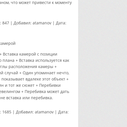
ном, что может привести к моменту
:
847
|
Добавил:
atamanov
|
Дата:
 камерой
 + Вставка камерой с позиции
 плана + Вставка используется как
углы расположения камеры +
ий случай + Один упоминает нечто,
 показывает вдалеке этот объект +
ин и тот же сюжет + Перебивки
евелингом + Перебивка может дать
не вставка или перебивка.
:
1685
|
Добавил:
atamanov
|
Дата: