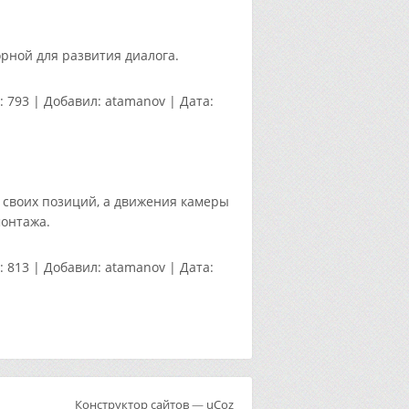
рной для развития диалога.
:
793
|
Добавил:
atamanov
|
Дата:
т своих позиций, а движения камеры
монтажа.
:
813
|
Добавил:
atamanov
|
Дата:
Конструктор сайтов
—
uCoz