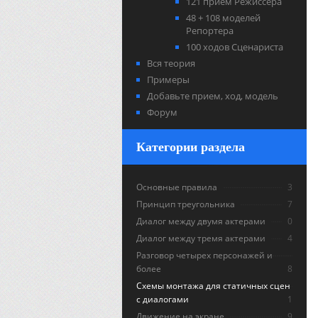
121 прием Режиссера
48 + 108 моделей
Репортера
100 ходов Сценариста
Вся теория
Примеры
Добавьте прием, ход, модель
Форум
Категории раздела
Основные правила
3
Принцип треугольника
7
Диалог между двумя актерами
0
Диалог между тремя актерами
4
Разговор четырех персонажей и
более
8
Схемы монтажа для статичных сцен
с диалогами
1
Движение на экране
9