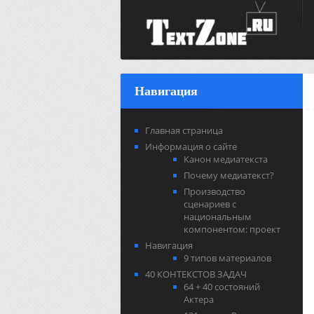
Навигация
Главная страница
Информация о сайте
Канон медиатекста
Почему медиатекст?
Производство
сценариев с
национальным
компонентом: проект
Навигация
9 типов материалов
40 КОНТЕКСТОВ ЗАДАЧ
64 + 40 состояний
Актера