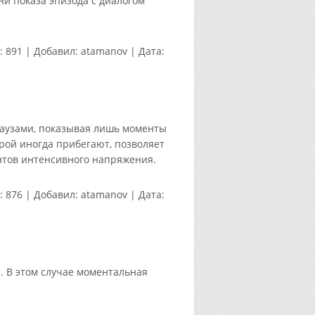
ни показа эпизода с диалогом
:
891
|
Добавил:
atamanov
|
Дата:
 паузами, показывая лишь моменты
орой иногда прибегают, позволяет
нтов интенсивного напряжения.
:
876
|
Добавил:
atamanov
|
Дата:
. В этом случае моментальная