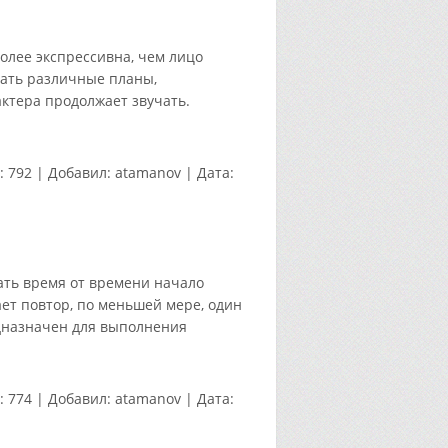
более экспрессивна, чем лицо
чать различные планы,
ктера продолжает звучать.
:
792
|
Добавил:
atamanov
|
Дата:
ать время от времени начало
ет повтор, по меньшей мере, один
едназначен для выполнения
:
774
|
Добавил:
atamanov
|
Дата: