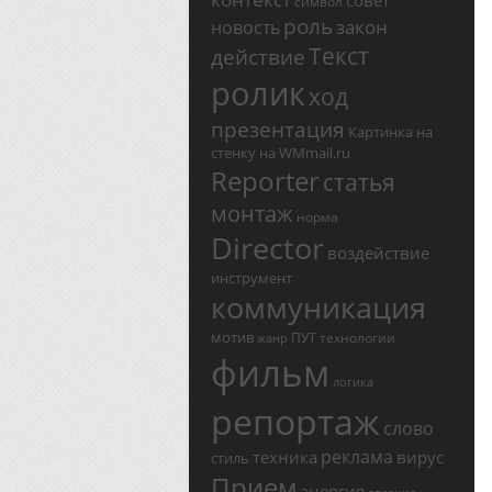
совет
символ
роль
закон
новость
Текст
действие
ролик
ход
презентация
Картинка на
стенку на WMmail.ru
Reporter
статья
монтаж
норма
Director
воздействие
инструмент
коммуникация
мотив
ПУТ
технологии
жанр
фильм
логика
репортаж
слово
реклама
техника
вирус
стиль
Прием
энергия