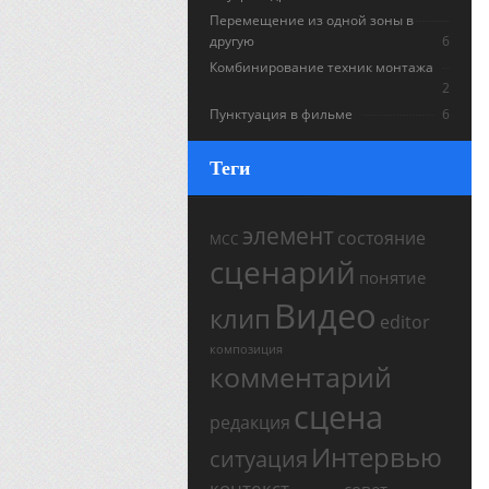
Перемещение из одной зоны в
другую
6
Комбинирование техник монтажа
2
Пунктуация в фильме
6
Теги
элемент
состояние
МСС
сценарий
понятие
Видео
клип
editor
композиция
комментарий
сцена
редакция
Интервью
ситуация
контекст