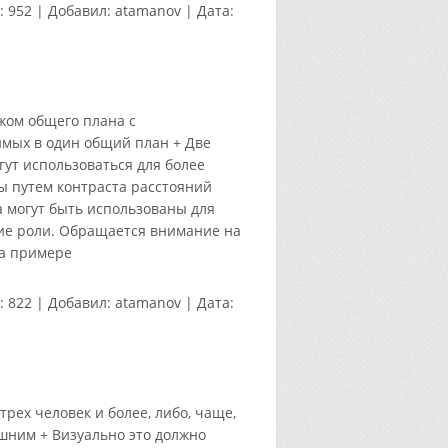
:
952
|
Добавил:
atamanov
|
Дата:
ом общего плана с
имых в один общий план + Две
ут использоваться для более
ы путем контраста расстояний
 могут быть использованы для
щие роли. Обращается внимание на
на примере
:
822
|
Добавил:
atamanov
|
Дата:
ех человек и более, либо, чаще,
ним + Визуально это должно