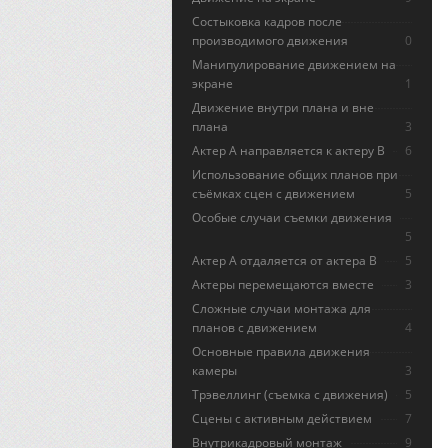
Состыковка кадров после
производимого движения
0
Манипулирование движением на
экране
1
Движение внутри плана и вне
плана
3
Актер А направляется к актеру B
6
Использование общих планов при
съёмках сцен с движением
5
Особые случаи съемки движения
5
Актер А отдаляется от актера В
5
Актеры перемещаются вместе
3
Сложные случаи монтажа для
планов с движением
4
Основные правила движения
камеры
3
Трэвеллинг (съемка с движения)
5
Сцены с активным действием
7
Внутрикадровый монтаж
9