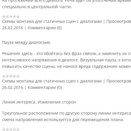
на протяжении всего диалога. Речь идет об уплотнении време
специально в центральной части.
Схемы монтажа для статичных сцен с диалогами
|
Просмотров
26.02.2016
|
Комментарии (0)
Пауза между диалогами
Решение здесь - это обойтись без фраз-связок, а заменить их
интенсивного напряжения в диалоге. Визуальная пауза, к кот
повысить качество сцены, не нанося вреда содержанию моме
Схемы монтажа для статичных сцен с диалогами
|
Просмотров
26.02.2016
|
Комментарии (0)
Линия интереса. Изменение сторон
Треугольное расположение по другую сторону линии интереса
смена направления используется для перемещения плана.