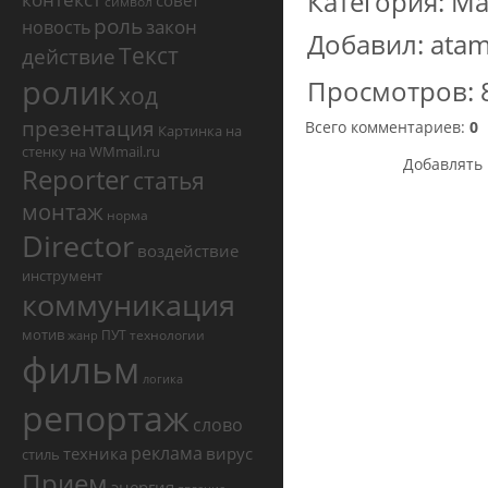
Категория
:
Ма
совет
символ
роль
закон
новость
Добавил
:
ata
Текст
действие
ролик
Просмотров
:
ход
презентация
Всего комментариев
:
0
Картинка на
стенку на WMmail.ru
Добавлять 
Reporter
статья
монтаж
норма
Director
воздействие
инструмент
коммуникация
мотив
ПУТ
технологии
жанр
фильм
логика
репортаж
слово
реклама
техника
вирус
стиль
Прием
энергия