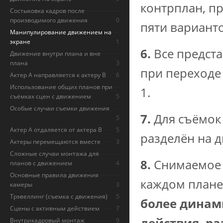
контрплан, пр
Состыковка кадров после
производимого движения
0
пяти вариант
Манипулирование движением на
экране
1
6.
Все
предст
Движение внутри плана и вне
плана
3
при переходе 
Актер А направляется к актеру B
6
Использование общих планов при
1.
съёмках сцен с движением
5
Особые случаи съемки движения
7.
Для съёмок
5
Актер А отдаляется от актера В
5
разделён на д
Актеры перемещаются вместе
3
Сложные случаи монтажа для
8.
Снимаемое 
планов с движением
4
Основные правила движения
каждом плане
камеры
3
Трэвеллинг (съемка с движения)
5
более динам
Сцены с активным действием
7
действия, ра
Внутрикадровый монтаж
9