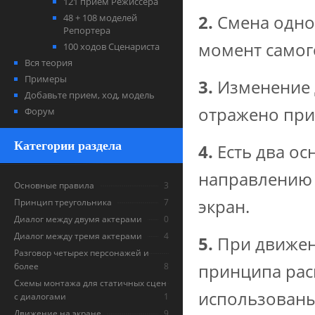
121 прием Режиссера
2.
Смена одно
48 + 108 моделей
Репортера
момент самог
100 ходов Сценариста
Вся теория
Примеры
3.
Изменение 
Добавьте прием, ход, модель
отражено при
Форум
Категории раздела
4.
Есть два ос
направлению 
Основные правила
3
экран.
Принцип треугольника
7
Диалог между двумя актерами
0
Диалог между тремя актерами
4
5.
При движени
Разговор четырех персонажей и
принципа рас
более
8
Схемы монтажа для статичных сцен
использованы
с диалогами
1
Движение на экране
9