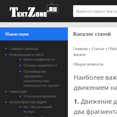
Каталог статей
Навигация
Главная страница
Главная
»
Статьи
»
ГРА
экране
Информация о сайте
Канон медиатекста
Общие моменты
Почему медиатекст?
Производство
Наиболее ва
сценариев с
национальным
компонентом: проект
движением на
Навигация
9 типов материалов
1.
Движение д
40 КОНТЕКСТОВ ЗАДАЧ
64 + 40 состояний
два фрагмента
Актера