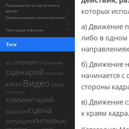
Перемещение из одной зоны в
которых испо
другую
6
Комбинирование техник монтажа
2
а) Движение п
Пунктуация в фильме
6
либо в одном
Теги
направлениях
элемент
б) Движение н
состояние
МСС
сценарий
понятие
начинается с 
Видео
клип
editor
стороны кадр
композиция
комментарий
в) Движение с
сцена
редакция
к краям кадра
Интервью
ситуация
контекст