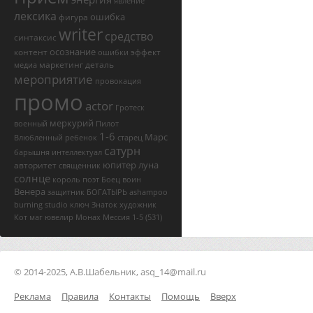
явление
лексика
ошибка
фигура
writer
средство
синтаксис
осознание
контент
эффект
ошибки
маркетинг
деталь
медиа
мероприятие
провокация
промо
actor
Гротеск
меркурий
военный
Пилот
1-6
Марс
Влюбленный
ребенок
старец
сатурн
барышня
интеллектуал
юпитер
луна
авторитет
священник
солнце
король
поэт
Боец
воин
Венера
защитник
БОГАТЫРЬ
ashampoo
burning studio ключ
Знаток
художник
Кот
маг
ювелир
Монах
Мессия
1-5
(531)
© 2014-2025, А.В.Шабельник, asq_14@mail.ru
Реклама
Правила
Контакты
Помощь
Вверх