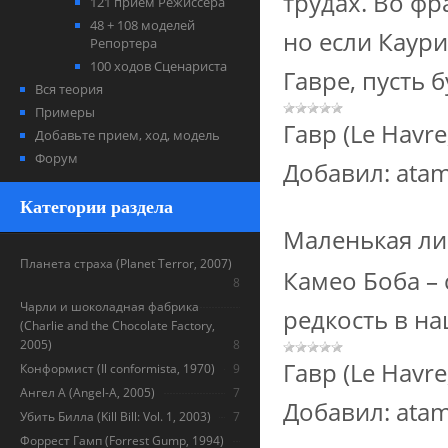
трудах. Во фр
121 прием Режиссера
48 + 108 моделей
но если Каур
Репортера
100 ходов Сценариста
Гавре, пусть б
Вся теория
Примеры
Гавр (Le Havre
Добавьте прием, ход, модель
Форум
Добавил:
ata
Категории раздела
Маленькая ли
Планета страха (Planet Terror, 2007)
Камео Боба –
8
Чарли и шоколадная фабрика
редкость в на
(Charlie and the Chocolate Factory,
2005)
8
Гавр (Le Havre
Конформист (Il conformista, 1970)
9
Ангел А (Angel-A, 2005)
7
Добавил:
ata
Убить Билла (Kill Bill: Vol. 1, 2003)
7
Форрест Гамп (Forrest Gump, 1994)