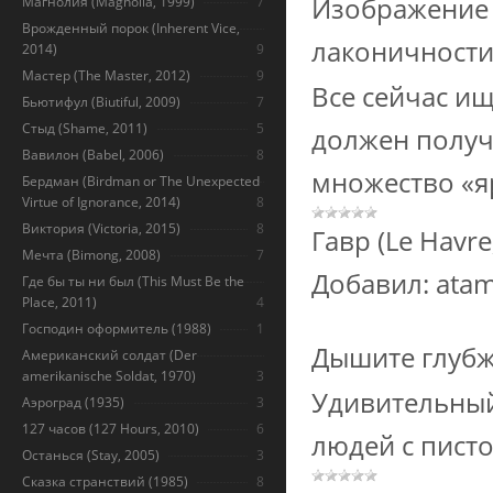
Изображение 
Магнолия (Magnolia, 1999)
7
Врожденный порок (Inherent Vice,
лаконичност
2014)
9
Мастер (The Master, 2012)
9
Все сейчас ищ
Бьютифул (Biutiful, 2009)
7
Стыд (Shame, 2011)
5
должен получ
Вавилон (Babel, 2006)
8
множество «я
Бердман (Birdman or The Unexpected
Virtue of Ignorance, 2014)
8
Виктория (Victoria, 2015)
8
Гавр (Le Havre
Мечта (Bimong, 2008)
7
Добавил:
ata
Где бы ты ни был (This Must Be the
Place, 2011)
4
Господин оформитель (1988)
1
Дышите глубж
Американский солдат (Der
amerikanische Soldat, 1970)
3
Удивительный 
Аэроград (1935)
3
127 часов (127 Hours, 2010)
6
людей с пист
Останься (Stay, 2005)
3
Сказка странствий (1985)
8