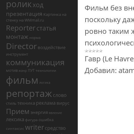
ролик
ход
Фильм без вне
презентация
Картинка на
поскольку даж
стенку на WMmail.ru
Reporter
статья
ровно таким ж
монтаж
норма
психологичес
Director
воздействие
инструмент
Гавр (Le Havre
коммуникация
Добавил:
ata
мотив
ПУТ
технологии
жанр
фильм
логика
репортаж
слово
реклама
техника
вирус
стиль
Прием
энергия
явление
лексика
ошибка
фигура
writer
средство
синтаксис