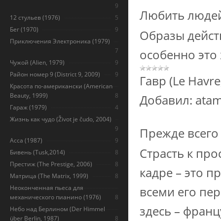
9
Любить людей
12 стульев (1976)
5
Бег (1970)
9
Образы дейст
Приключения Электроника (1979)
7
особенно это 
Чужой (Alien, 1979)
9
Район номер 9 (District 9, 2009)
9
Гавр (Le Havre
Красота по-американски (American
Beauty, 1999)
8
Добавил:
ata
Гараж (1979)
4
Жизнь как чудо (Život je čudo, 2004)
9
Прежде всего 
Асса (1987)
9
Страсть к пр
Бивень (Tusk,2014)
8
Престиж (The Prestige, 2006)
8
кадре – это п
Матрица (The Matrix, 1999)
8
Неоконченная пьеса для
всеми его пе
механического пианино (1976)
8
здесь – франц
Небо над Берлином (Der Himmel
über Berlin, 1987)
8