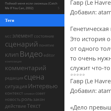
Гавр (Le Havre
Поймай меня если сможешь (Catch
Me If You Can, 2002)
5
Добавил:
ata
Теги
Генетическая
элемент
состояние
МСС
Это история о
сценарий
понятие
от одного тол
Видео
клип
editor
то очень нуж
композиция
комментарий
служит что-т
сцена
редакция
Гавр (Le Havre
Интервью
ситуация
Добавил:
ata
контекст
совет
символ
роль
закон
новость
Текст
действие
«Дело превыш