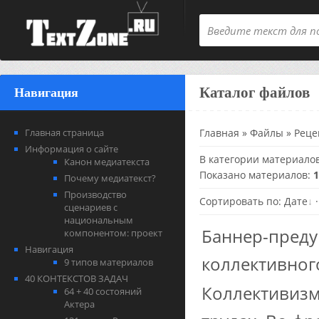
Каталог файлов
Навигация
Главная страница
Главная
»
Файлы
»
Реце
Информация о сайте
В категории материало
Канон медиатекста
Показано материалов
:
1
Почему медиатекст?
Производство
Сортировать по
:
Дате
сценариев с
национальным
Баннер-преду
компонентом: проект
Навигация
коллективног
9 типов материалов
40 КОНТЕКСТОВ ЗАДАЧ
Коллективизм
64 + 40 состояний
Актера