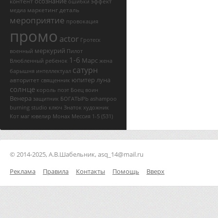
осознание
контент
эффект
ошибки
маркетинг
деталь
медиа
мероприятие
провокация
промо
actor
Гротеск
меркурий
военный
Пилот
1-6
Марс
Влюбленный
ребенок
жена
сатурн
барышня
интеллектуал
юпитер
луна
авторитет
священник
солнце
король
поэт
Боец
воин
Венера
защитник
БОГАТЫРЬ
ashampoo
burning studio ключ
Знаток
художник
Кот
маг
ювелир
Монах
Мессия
1-5
(531)
© 2014-2025, А.В.Шабельник, asq_14@mail.ru
Реклама
Правила
Контакты
Помощь
Вверх