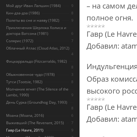
– на самом де
Мой друг Иван Лапшин (1984)
9
Кин-дза-дза (1986)
8
полное огня.
Полеты во сне и наяву (1982)
9
Приключения Шерлока Холмса и
Гавр (Le Havre
доктора Ватсона (1981)
6
Солярис (1972)
7
Добавил:
ata
Облачный Атлас (Cloud Atlas, 2012)
4
Фицкарральдо (Fitzcarraldo, 1982)
Индульгенция
8
Обыкновенное чудо (1978)
3
Образ комисс
Тутси (Tootsie, 1982)
8
высокого росс
Молчание ягнят (The Silence of the
Lambs, 1990)
9
День Сурка (Groundhog Day, 1993)
Гавр (Le Havre
8
Моана (Moana, 2016)
6
Добавил:
ata
Выживший (The Revenant, 2015)
7
Гавр (Le Havre, 2011)
9