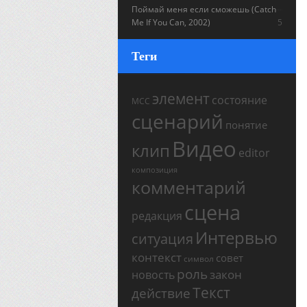
Поймай меня если сможешь (Catch
Me If You Can, 2002)
5
Теги
элемент
состояние
МСС
сценарий
понятие
Видео
клип
editor
композиция
комментарий
сцена
редакция
Интервью
ситуация
контекст
совет
символ
роль
закон
новость
Текст
действие