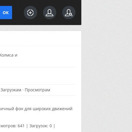
Холмса и
·
Загрузкам
·
Просмотрам
тличный фон для широких движений
мотров:
641
|
Загрузок:
0
|