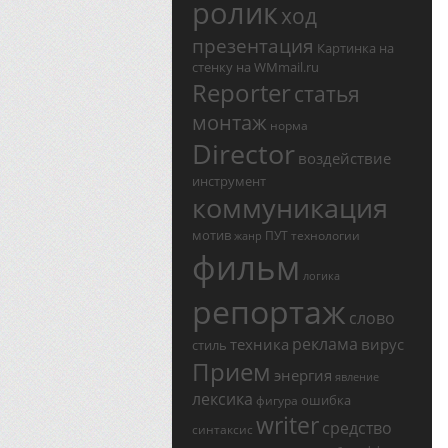
ролик
ход
презентация
Картинка на
стенку на WMmail.ru
Reporter
статья
монтаж
норма
Director
воздействие
инструмент
коммуникация
мотив
ПУТ
технологии
жанр
фильм
логика
репортаж
слово
реклама
техника
вирус
стиль
Прием
энергия
явление
лексика
ошибка
фигура
writer
средство
синтаксис