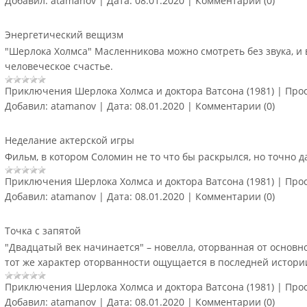
Добавил:
atamanov
|
Дата:
08.01.2020
|
Комментарии (0)
Энергетический вещизм
"Шерлока Холмса" Масленникова можно смотреть без звука, и
человеческое счастье.
Приключения Шерлока Холмса и доктора Ватсона (1981)
|
Прос
Добавил:
atamanov
|
Дата:
08.01.2020
|
Комментарии (0)
Неделание актерской игры
Фильм, в котором Соломин не то что бы раскрылся, но точно д
Приключения Шерлока Холмса и доктора Ватсона (1981)
|
Прос
Добавил:
atamanov
|
Дата:
08.01.2020
|
Комментарии (0)
Точка с запятой
"Двадцатый век начинается" – новелла, оторванная от основн
тот же характер оторванности ощущается в последней истори
Приключения Шерлока Холмса и доктора Ватсона (1981)
|
Прос
Добавил:
atamanov
|
Дата:
08.01.2020
|
Комментарии (0)