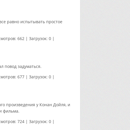
 все равно испытывать простое
мотров:
662
|
Загрузок:
0
|
ал повод задуматься.
мотров:
677
|
Загрузок:
0
|
ого произведения у Конан Дойля, и
и фильма.
мотров:
724
|
Загрузок:
0
|