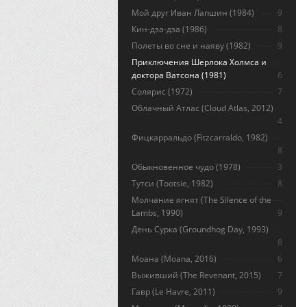
Мой друг Иван Лапшин (1984)
9
Кин-дза-дза (1986)
8
Полеты во сне и наяву (1982)
9
Приключения Шерлока Холмса и
доктора Ватсона (1981)
6
Солярис (1972)
7
Облачный Атлас (Cloud Atlas, 2012)
4
Фицкарральдо (Fitzcarraldo, 1982)
8
Обыкновенное чудо (1978)
3
Тутси (Tootsie, 1982)
8
Молчание ягнят (The Silence of the
Lambs, 1990)
9
День Сурка (Groundhog Day, 1993)
8
Моана (Moana, 2016)
6
Выживший (The Revenant, 2015)
7
Гавр (Le Havre, 2011)
9