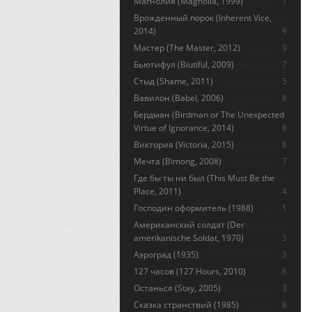
Магнолия (Magnolia, 1999)
7
Врожденный порок (Inherent Vice,
2014)
9
Мастер (The Master, 2012)
9
Бьютифул (Biutiful, 2009)
7
Стыд (Shame, 2011)
5
Вавилон (Babel, 2006)
8
Бердман (Birdman or The Unexpected
Virtue of Ignorance, 2014)
8
Виктория (Victoria, 2015)
8
Мечта (Bimong, 2008)
7
Где бы ты ни был (This Must Be the
Place, 2011)
4
Господин оформитель (1988)
1
Американский солдат (Der
amerikanische Soldat, 1970)
3
Аэроград (1935)
3
127 часов (127 Hours, 2010)
6
Останься (Stay, 2005)
3
Сказка странствий (1985)
8