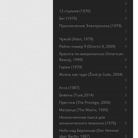
9
12 стульев (1976)
5
Бег (1970)
9
Приключения Электроника (1979)
7
Чужой (Alien, 1979)
9
Район номер 9 (District 9, 2009)
9
Красота по-американски (American
Beauty, 1999)
8
Гараж (1979)
4
Жизнь как чудо (Život je čudo, 2004)
9
Асса (1987)
9
Бивень (Tusk,2014)
8
Престиж (The Prestige, 2006)
8
Матрица (The Matrix, 1999)
8
Неоконченная пьеса для
механического пианино (1976)
8
Небо над Берлином (Der Himmel
über Berlin, 1987)
8