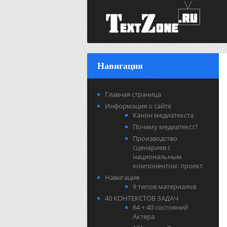
Навигация
Главная страница
Информация о сайте
Канон медиатекста
Почему медиатекст?
Производство
сценариев с
национальным
компонентом: проект
Навигация
9 типов материалов
40 КОНТЕКСТОВ ЗАДАЧ
64 + 40 состояний
Актера