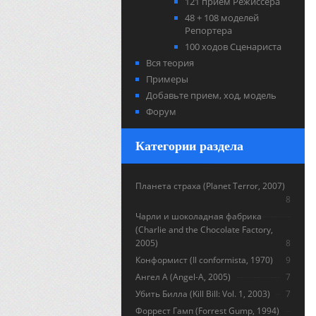
121 прием Режиссера
48 + 108 моделей
Репортера
100 ходов Сценариста
Вся теория
Примеры
Добавьте прием, ход, модель
Форум
Категории раздела
Планета страха (Planet Terror, 2007)
8
Чарли и шоколадная фабрика
(Charlie and the Chocolate Factory,
2005)
8
Конформист (Il conformista, 1970)
9
Ангел А (Angel-A, 2005)
7
Убить Билла (Kill Bill: Vol. 1, 2003)
7
Форрест Гамп (Forrest Gump, 1994)