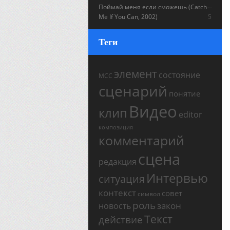
Поймай меня если сможешь (Catch
Me If You Can, 2002)
5
Теги
элемент
состояние
МСС
сценарий
понятие
Видео
клип
editor
композиция
комментарий
сцена
редакция
Интервью
ситуация
контекст
совет
символ
роль
закон
новость
Текст
действие