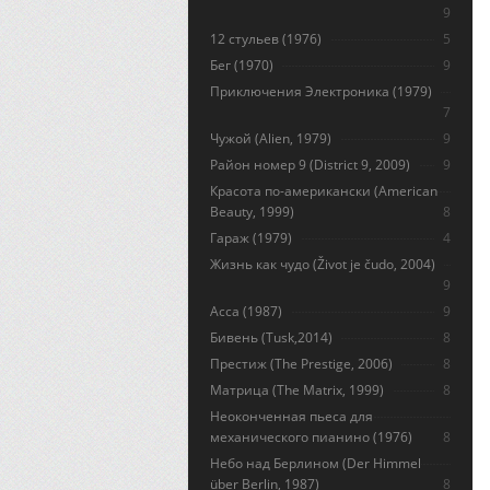
9
12 стульев (1976)
5
Бег (1970)
9
Приключения Электроника (1979)
7
Чужой (Alien, 1979)
9
Район номер 9 (District 9, 2009)
9
Красота по-американски (American
Beauty, 1999)
8
Гараж (1979)
4
Жизнь как чудо (Život je čudo, 2004)
9
Асса (1987)
9
Бивень (Tusk,2014)
8
Престиж (The Prestige, 2006)
8
Матрица (The Matrix, 1999)
8
Неоконченная пьеса для
механического пианино (1976)
8
Небо над Берлином (Der Himmel
über Berlin, 1987)
8