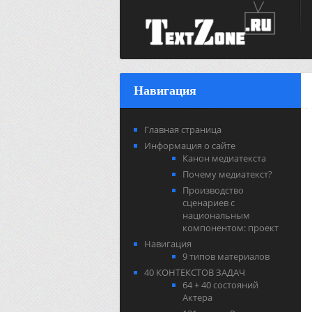
Навигация
Главная страница
Информация о сайте
Канон медиатекста
Почему медиатекст?
Производство
сценариев с
национальным
компонентом: проект
Навигация
9 типов материалов
40 КОНТЕКСТОВ ЗАДАЧ
64 + 40 состояний
Актера