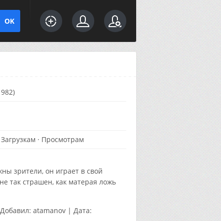
1982)
·
Загрузкам
·
Просмотрам
ы зрители, он играет в свой
не так страшен, как матерая ложь
Добавил:
atamanov
|
Дата: