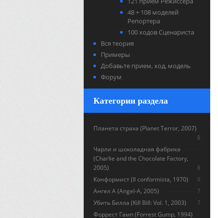
121 прием Режиссера
48 + 108 моделей
Репортера
100 ходов Сценариста
Вся теория
Примеры
Добавьте прием, ход, модель
Форум
Категории раздела
Планета страха (Planet Terror, 2007)
8
Чарли и шоколадная фабрика
(Charlie and the Chocolate Factory,
2005)
8
Конформист (Il conformista, 1970)
9
Ангел А (Angel-A, 2005)
7
Убить Билла (Kill Bill: Vol. 1, 2003)
7
Форрест Гамп (Forrest Gump, 1994)