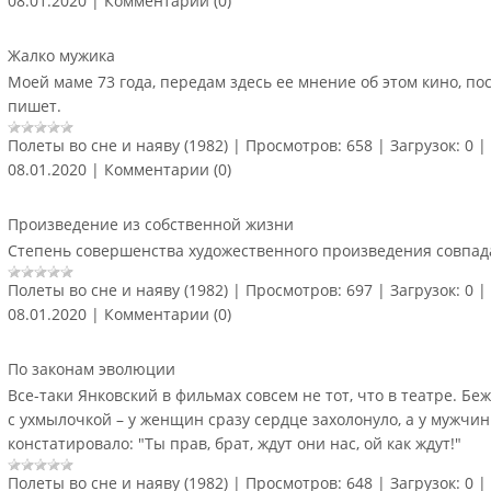
08.01.2020
|
Комментарии (0)
Жалко мужика
Моей маме 73 года, передам здесь ее мнение об этом кино, пос
пишет.
Полеты во сне и наяву (1982)
|
Просмотров:
658
|
Загрузок:
0
|
08.01.2020
|
Комментарии (0)
Произведение из собственной жизни
Степень совершенства художественного произведения совпад
Полеты во сне и наяву (1982)
|
Просмотров:
697
|
Загрузок:
0
|
08.01.2020
|
Комментарии (0)
По законам эволюции
Все-таки Янковский в фильмах совсем не тот, что в театре. Беж
с ухмылочкой – у женщин сразу сердце захолонуло, а у мужчи
констатировало: "Ты прав, брат, ждут они нас, ой как ждут!"
Полеты во сне и наяву (1982)
|
Просмотров:
648
|
Загрузок:
0
|