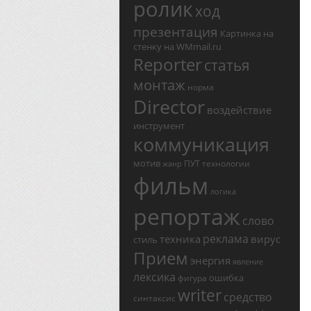
ролик
ход
презентация
Картинка на
стенку на WMmail.ru
Reporter
статья
монтаж
норма
Director
воздействие
инструмент
коммуникация
мотив
ПУТ
технологии
жанр
фильм
логика
репортаж
слово
реклама
техника
вирус
стиль
Прием
энергия
явление
лексика
ошибка
фигура
writer
средство
синтаксис