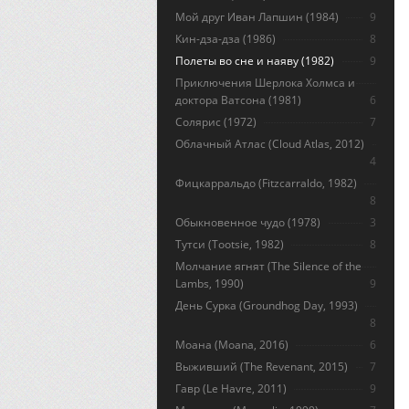
Мой друг Иван Лапшин (1984)
9
Кин-дза-дза (1986)
8
Полеты во сне и наяву (1982)
9
Приключения Шерлока Холмса и
доктора Ватсона (1981)
6
Солярис (1972)
7
Облачный Атлас (Cloud Atlas, 2012)
4
Фицкарральдо (Fitzcarraldo, 1982)
8
Обыкновенное чудо (1978)
3
Тутси (Tootsie, 1982)
8
Молчание ягнят (The Silence of the
Lambs, 1990)
9
День Сурка (Groundhog Day, 1993)
8
Моана (Moana, 2016)
6
Выживший (The Revenant, 2015)
7
Гавр (Le Havre, 2011)
9