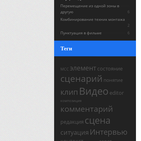
Перемещение из одной зоны в
другую
6
Комбинирование техник монтажа
2
Пунктуация в фильме
6
Теги
элемент
состояние
МСС
сценарий
понятие
Видео
клип
editor
композиция
комментарий
сцена
редакция
Интервью
ситуация
контекст