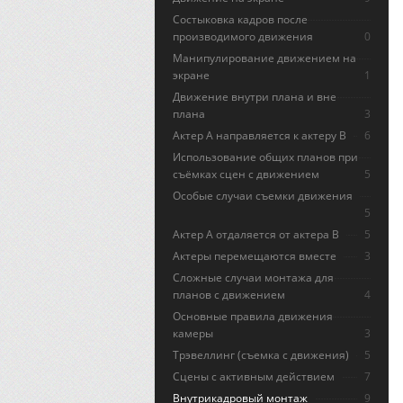
Состыковка кадров после
производимого движения
0
Манипулирование движением на
экране
1
Движение внутри плана и вне
плана
3
Актер А направляется к актеру B
6
Использование общих планов при
съёмках сцен с движением
5
Особые случаи съемки движения
5
Актер А отдаляется от актера В
5
Актеры перемещаются вместе
3
Сложные случаи монтажа для
планов с движением
4
Основные правила движения
камеры
3
Трэвеллинг (съемка с движения)
5
Сцены с активным действием
7
Внутрикадровый монтаж
9