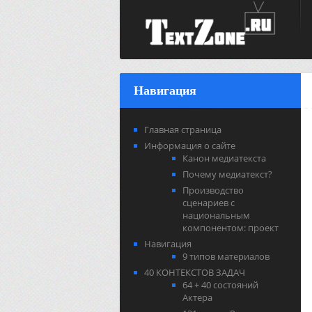
Навигация
Главная страница
Информация о сайте
Канон медиатекста
Почему медиатекст?
Производство
сценариев с
национальным
компонентом: проект
Навигация
9 типов материалов
40 КОНТЕКСТОВ ЗАДАЧ
64 + 40 состояний
Актера