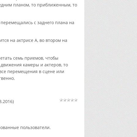
редним планом, то приближенным, то
 перемещались с заднего плана на
тся на актрисе А, во втором на
четать
семь приемов
, чтобы
движения камеры и актеров, то
 все перемещения в сцене или
твенно.
3.2016)
рованные пользователи.