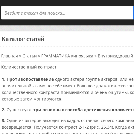
Каталог статей
Главная
»
Статьи
»
ГРАММАТИКА киноязыка
»
Внутрикадровый
Количественный контраст
1. Противопоставление
одного актера группе актеров, или н
значительной - само по себе имеет большое драматическое зн
количественного контраста применяются и очень ощутимы, к
которые затем монтируются.
2.
Существуют
три основных способа достижения количест
3.
Один из актеров выходит из кадра, оставляя своего компань
возвращается. Получается контраст 2-1-2 (рис. 25.34), Когда 
панорамирует его, либо снимает его, следуя за ним (трэвеллинг