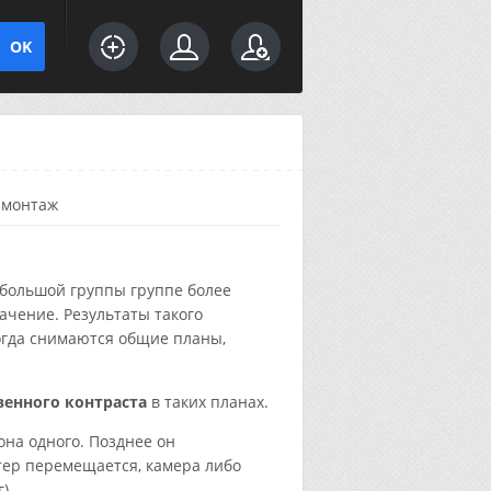
 монтаж
ебольшой группы группе более
ачение. Результаты такого
огда снимаются общие планы,
венного контраста
в таких планах.
она одного. Позднее он
актер перемещается, камера либо
).