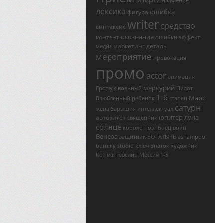
явление
лексика
ошибка
фигура
writer
средство
синтаксис
осознание
контент
эффект
ошибки
маркетинг
деталь
медиа
мероприятие
провокация
промо
actor
анимация
меркурий
Гротеск
военный
Пилот
1-6
Марс
Влюбленный
ребенок
старец
сатурн
жена
барышня
интеллектуал
юпитер
луна
авторитет
священник
солнце
король
поэт
Боец
воин
Венера
защитник
БОГАТЫРЬ
ashampoo
burning studio ключ
Знаток
художник
Кот
маг
ювелир
Мессия
1-5