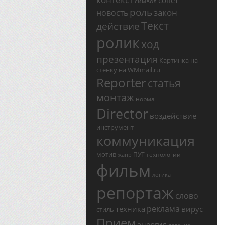
совет
символ
роль
закон
новость
Текст
действие
ролик
ход
презентация
Картинка на
стенку на WMmail.ru
Reporter
статья
монтаж
норма
Director
воздействие
инструмент
коммуникация
мотив
ПУТ
технологии
жанр
фильм
логика
репортаж
слово
реклама
техника
вирус
стиль
Прием
энергия