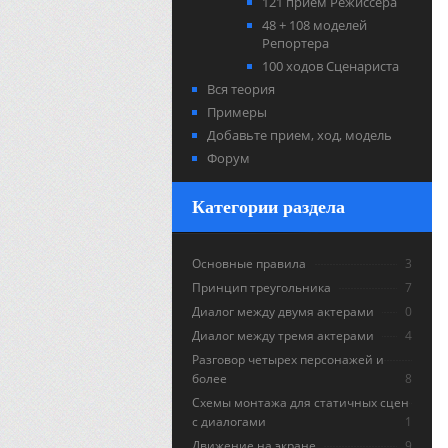
121 прием Режиссера
48 + 108 моделей
Репортера
100 ходов Сценариста
Вся теория
Примеры
Добавьте прием, ход, модель
Форум
Категории раздела
Основные правила
3
Принцип треугольника
7
Диалог между двумя актерами
0
Диалог между тремя актерами
4
Разговор четырех персонажей и
более
8
Схемы монтажа для статичных сцен
с диалогами
1
Движение на экране
9